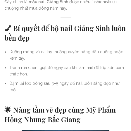
Đây chính là
mẫu nail Giáng Sinh
được nhiều fashionista ưa
chuộng nhất mùa đông năm nay.
💅 Bí quyết để bộ nail Giáng Sinh luôn
bền đẹp
Dưỡng móng và da tay thường xuyên bằng dầu dưỡng hoặc
kem tay.
Tránh rửa chén, giặt đồ ngay sau khi làm nail để lớp sơn bám
chắc hơn.
Dặm lại lớp bóng sau 3–5 ngày để nail luôn sáng đẹp như
mới.
🌟 Nâng tầm vẻ đẹp cùng Mỹ Phẩm
Hồng Nhung Bắc Giang