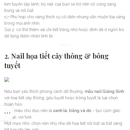
kim tuyến lấp lánh, bộ nail của bạn sẽ trở nên vô cùng sang
trọng và nổi bật.
👉 Phù hợp cho nàng thích sự cổ điển nhưng vẫn muốn tỏa sáng
trong mọi ánh nhìn.
Gợi ý: có thể thêm vài chi tiết trắng nhỏ hoặc đính đá ở ngón trỏ
để tăng điểm nhấn tinh tế.
2. Nail họa tiết cây thông & bông
tuyết
Nếu bạn yêu thích phong cách dễ thương,
mẫu nail Giáng Sinh
với họa tiết cây thông, gấu tuyết hoặc bông tuyết là lựa chọn
hoàn hảo.
Gam màu chủ đạo nên là
xanh lá, trắng và đỏ
– tạo cảm giác
ấm áp, vui tươi.
Một mẹo nhỏ: chọn nền nhũ nhẹ để họa tiết nổi bật và bắt sáng
tốt hơn khi lên ảnh.