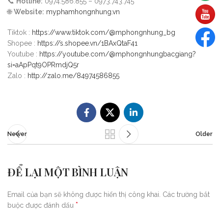
📞
Hotline:
0974.586.855 – 0973.743.745
🌐
Website:
myphamhongnhung.vn
Tiktok :
https://www.tiktok.com/@mphongnhung_bg
Shopee :
https://s.shopee.vn/1BAxQtaF41
Youtube :
https://youtube.com/@mphongnhungbacgiang?
si=aApPqt9OPRmdjQ5r
Zalo :
http://zalo.me/84974586855
Newer
Older
ĐỂ LẠI MỘT BÌNH LUẬN
Email của bạn sẽ không được hiển thị công khai.
Các trường bắt
*
buộc được đánh dấu