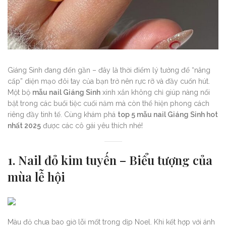
Giáng Sinh đang đến gần – đây là thời điểm lý tưởng để “nâng
cấp” diện mạo đôi tay của bạn trở nên rực rỡ và đầy cuốn hút.
Một bộ
mẫu nail Giáng Sinh
xinh xắn không chỉ giúp nàng nổi
bật trong các buổi tiệc cuối năm mà còn thể hiện phong cách
riêng đầy tinh tế. Cùng khám phá
top 5 mẫu nail Giáng Sinh hot
nhất 2025
được các cô gái yêu thích nhé!
1. Nail đỏ kim tuyến – Biểu tượng của
mùa lễ hội
Màu đỏ chưa bao giờ lỗi mốt trong dịp Noel. Khi kết hợp với ánh