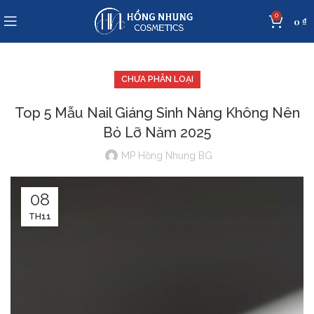
0
0
₫
CHƯA PHÂN LOẠI
Top 5 Mẫu Nail Giáng Sinh Nàng Không Nên
Bỏ Lỡ Năm 2025
MP Hồng Nhung BG
08
TH11