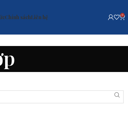
0
tức
Chính sách
Liên hệ
ợp