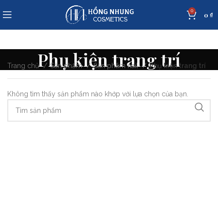
0
0
₫
Phụ kiện trang trí
Trang chủ
Sản phẩm
Sản phẩm nail
Phụ kiện trang trí
Không tìm thấy sản phẩm nào khớp với lựa chọn của bạn.