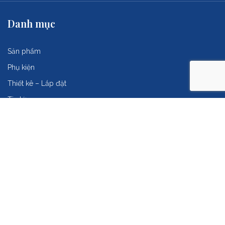
Danh mục
Sản phẩm
Phụ kiện
Thiết kê – Lắp đặt
Tin tức
Bí quyết
Sự kiện nổi bật
Tuyển dụng
Liên hệ với chúng tôi