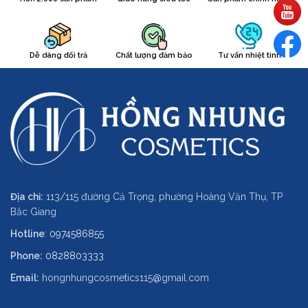
Dễ dàng đổi trả
Chất lượng đảm bảo
Tư vấn nhiệt tình
Địa chỉ:
113/115 đường Cả Trọng, phường Hoàng Văn Thụ, TP
Bắc Giang
Hotline
:
0974586855
Phone:
0828803333
Email:
hongnhungcosmetics115@gmail.com