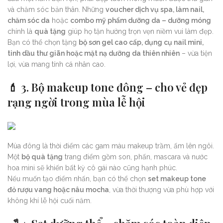
và chăm sóc bản thân. Những
voucher dịch vụ spa, làm nail,
chăm sóc da
hoặc
combo mỹ phẩm dưỡng da – dưỡng móng
chính là
quà tặng
giúp họ tận hưởng trọn vẹn niềm vui làm đẹp.
Bạn có thể chọn tặng
bộ sơn gel cao cấp, dụng cụ nail mini,
tinh dầu thư giãn hoặc mặt nạ dưỡng da thiên nhiên
– vừa tiện
lợi, vừa mang tính cá nhân cao.
💄 3. Bộ makeup tone đông – cho vẻ đẹp
rạng ngời trong mùa lễ hội
Mùa đông là thời điểm các gam màu makeup trầm, ấm lên ngôi.
Một
bộ quà tặng
trang điểm gồm son, phấn, mascara và nước
hoa mini sẽ khiến bất kỳ cô gái nào cũng hạnh phúc.
Nếu muốn tạo điểm nhấn, bạn có thể chọn
set makeup tone
đỏ rượu vang hoặc nâu mocha
, vừa thời thượng vừa phù hợp với
không khí lễ hội cuối năm.