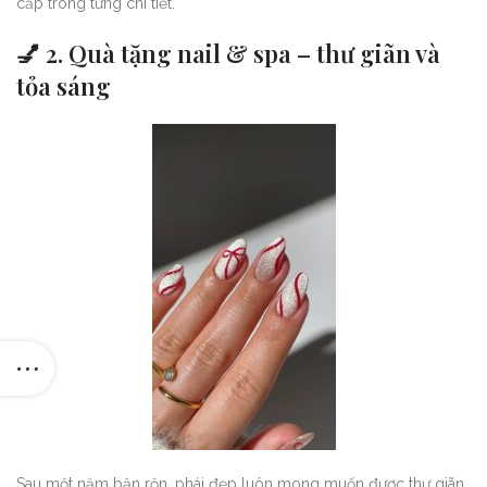
cấp trong từng chi tiết.
💅 2. Quà tặng nail & spa – thư giãn và
tỏa sáng
Sau một năm bận rộn, phái đẹp luôn mong muốn được thư giãn