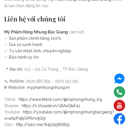
là lựa chọn đáng tin cậy.
Liên hệ với chúng tôi
Mỹ Phẩm Hồng Nhung Bắc Giang
cam kết:
✅
Sản phẩm chính hãng 100%
✅
Giá cả cạnh tranh
✅
Tư vấn nhiệt tình, chuyên nghiệp
✅
Bảo hành uy tín
📍
Địa chỉ:
113 – 115 Cả Trọng _ TP Bắc Giang
📞
Hotline:
0974.586.855 – 0973.743.745
🌐
Website:
myphamhongnhung.vn
Tiktok :
https://www.tiktok.com/@mphongnhung_bg
Shopee :
https://s.shopee.vn/1BAxQtaF41
Youtube :
https://youtube.com/@mphongnhungbacgiang?
si=aApPqt9OPRmdjQ5r
Zalo :
http://zalo.me/84974586855