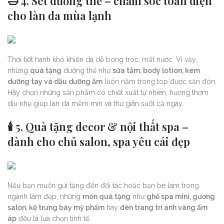
🛁 4. Set dưỡng thể – chăm sóc toàn diện
cho làn da mùa lạnh
Thời tiết hanh khô khiến da dễ bong tróc, mất nước. Vì vậy,
những
quà tặng
dưỡng thể như
sữa tắm, body lotion, kem
dưỡng tay và dầu dưỡng ẩm
luôn nằm trong top được săn đón.
Hãy chọn những sản phẩm có chiết xuất tự nhiên, hương thơm
dịu nhẹ giúp làn da mềm mịn và thư giãn suốt cả ngày.
🕯️ 5. Quà tặng decor & nội thất spa –
dành cho chủ salon, spa yêu cái đẹp
Nếu bạn muốn gửi tặng đến đối tác hoặc bạn bè làm trong
ngành làm đẹp, những
món quà tặng
như
ghế spa mini, gương
salon, kệ trưng bày mỹ phẩm
hay
đèn trang trí ánh vàng ấm
áp
đều là lựa chọn tinh tế.