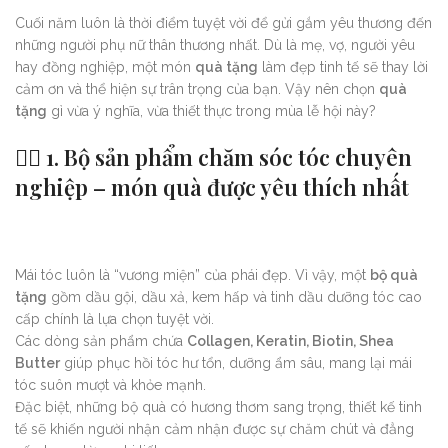
Cuối năm luôn là thời điểm tuyệt vời để gửi gắm yêu thương đến
những người phụ nữ thân thương nhất. Dù là mẹ, vợ, người yêu
hay đồng nghiệp, một món
quà tặng
làm đẹp tinh tế sẽ thay lời
cảm ơn và thể hiện sự trân trọng của bạn. Vậy nên chọn
quà
tặng
gì vừa ý nghĩa, vừa thiết thực trong mùa lễ hội này?
💆‍♀️ 1. Bộ sản phẩm chăm sóc tóc chuyên
nghiệp – món quà được yêu thích nhất
Mái tóc luôn là “vương miện” của phái đẹp. Vì vậy, một
bộ quà
tặng
gồm dầu gội, dầu xả, kem hấp và tinh dầu dưỡng tóc cao
cấp chính là lựa chọn tuyệt vời.
Các dòng sản phẩm chứa
Collagen, Keratin, Biotin, Shea
Butter
giúp phục hồi tóc hư tổn, dưỡng ẩm sâu, mang lại mái
tóc suôn mượt và khỏe mạnh.
Đặc biệt, những bộ quà có hương thơm sang trọng, thiết kế tinh
tế sẽ khiến người nhận cảm nhận được sự chăm chút và đẳng