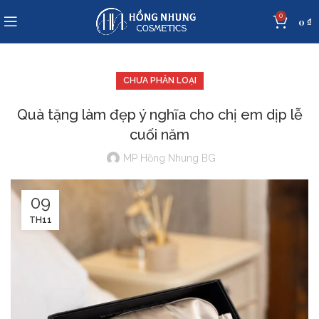
0
0
₫
CHƯA PHÂN LOẠI
Quà tặng làm đẹp ý nghĩa cho chị em dịp lễ
cuối năm
MP Hồng Nhung BG
09
TH11