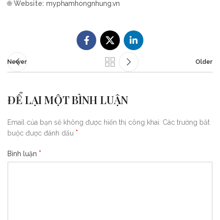
🌐
Website:
myphamhongnhung.vn
Newer
Older
ĐỂ LẠI MỘT BÌNH LUẬN
Email của bạn sẽ không được hiển thị công khai.
Các trường bắt
*
buộc được đánh dấu
*
Bình luận