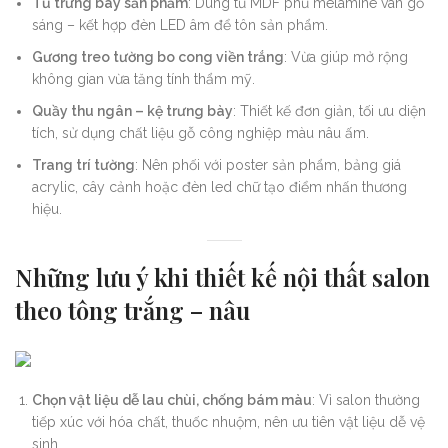
Tủ trưng bày sản phẩm
: Dùng tủ MDF phủ melamine vân gỗ
sáng – kết hợp đèn LED âm để tôn sản phẩm.
Gương treo tường bo cong viền trắng
: Vừa giúp mở rộng
không gian vừa tăng tính thẩm mỹ.
Quầy thu ngân – kệ trưng bày
: Thiết kế đơn giản, tối ưu diện
tích, sử dụng chất liệu gỗ công nghiệp màu nâu ấm.
Trang trí tường
: Nên phối với poster sản phẩm, bảng giá
acrylic, cây cảnh hoặc đèn led chữ tạo điểm nhấn thương
hiệu.
Những lưu ý khi thiết kế nội thất salon
theo tông trắng – nâu
Chọn vật liệu dễ lau chùi, chống bám màu
: Vì salon thường
tiếp xúc với hóa chất, thuốc nhuộm, nên ưu tiên vật liệu dễ vệ
sinh.