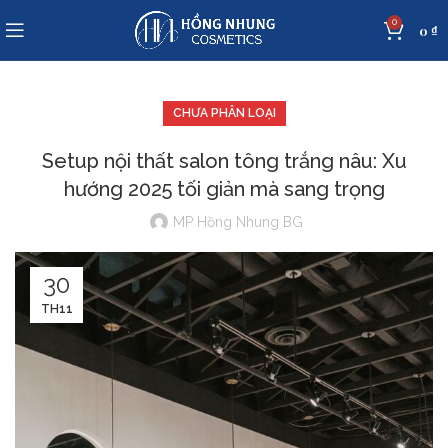
0
0
₫
CHƯA PHÂN LOẠI
Setup nội thất salon tông trắng nâu: Xu
hướng 2025 tối giản mà sang trọng
MP Hồng Nhung BG
30
TH11