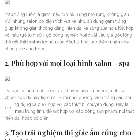
Màu trắng luôn là gam màu tạo hiệu ứng mở rộng không gian.
Với những salon có diện tích vừa và nhỏ, sử dụng gam trắng
giúp không gian thoáng đãng, hiện đại và sáng sủa hơn. Kết hợp
với nâu (gỗ tự nhiên, gỗ công nghiệp hoặc vật liệu giả gỗ), tổng
thể
nội thất salon
trở nên cân đối, hài hòa, tạo điểm nhấn nhẹ
nhàng và sang trọng.
2.
Phù hợp với mọi loại hình salon – spa
Dù bạn sở hữu một salon tóc chuyên uốn – nhuộm, một spa
chăm sóc da hay tiệm nail – mi nhỏ, phong cách trắng nâu đều
dễ ứng dụng và phối hợp với các thiết bị chuyên dụng. Đây là
gam màu trung tính, dễ kết hợp với các dòng sản phẩm, nội thất
hiện đại hoặc cổ điển.
3.
Tạo trải nghiệm thị giác ấm cúng cho