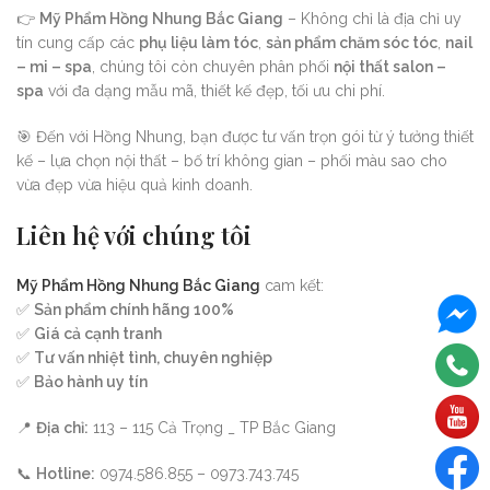
👉
Mỹ Phẩm Hồng Nhung Bắc Giang
– Không chỉ là địa chỉ uy
tín cung cấp các
phụ liệu làm tóc
,
sản phẩm chăm sóc tóc
,
nail
– mi – spa
, chúng tôi còn chuyên phân phối
nội thất salon –
spa
với đa dạng mẫu mã, thiết kế đẹp, tối ưu chi phí.
🎯 Đến với Hồng Nhung, bạn được tư vấn trọn gói từ ý tưởng thiết
kế – lựa chọn nội thất – bố trí không gian – phối màu sao cho
vừa đẹp vừa hiệu quả kinh doanh.
Liên hệ với chúng tôi
Mỹ Phẩm Hồng Nhung Bắc Giang
cam kết:
✅
Sản phẩm chính hãng 100%
✅
Giá cả cạnh tranh
✅
Tư vấn nhiệt tình, chuyên nghiệp
✅
Bảo hành uy tín
📍
Địa chỉ:
113 – 115 Cả Trọng _ TP Bắc Giang
📞
Hotline:
0974.586.855 – 0973.743.745