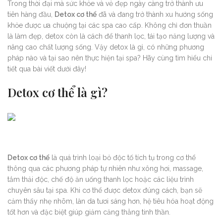
Trong thời đại mà sức khỏe và vẻ đẹp ngày càng trở thành ưu
tiên hàng đầu,
Detox cơ thể
đã và đang trở thành xu hướng sống
khỏe được ưa chuộng tại các spa cao cấp. Không chỉ đơn thuần
là làm đẹp, detox còn là cách để thanh lọc, tái tạo năng lượng và
nâng cao chất lượng sống. Vậy detox là gì, có những phương
pháp nào và tại sao nên thực hiện tại spa? Hãy cùng tìm hiểu chi
tiết qua bài viết dưới đây!
Detox cơ thể là gì?
Detox cơ thể
là quá trình loại bỏ độc tố tích tụ trong cơ thể
thông qua các phương pháp tự nhiên như xông hơi, massage,
tắm thải độc, chế độ ăn uống thanh lọc hoặc các liệu trình
chuyên sâu tại spa. Khi cơ thể được detox đúng cách, bạn sẽ
cảm thấy nhẹ nhõm, làn da tươi sáng hơn, hệ tiêu hóa hoạt động
tốt hơn và đặc biệt giúp giảm căng thẳng tinh thần.