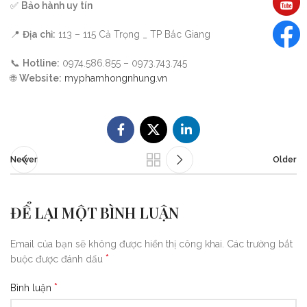
✅
Bảo hành uy tín
📍
Địa chỉ:
113 – 115 Cả Trọng _ TP Bắc Giang
📞
Hotline:
0974.586.855 – 0973.743.745
🌐
Website:
myphamhongnhung.vn
Newer
Older
ĐỂ LẠI MỘT BÌNH LUẬN
Email của bạn sẽ không được hiển thị công khai.
Các trường bắt
*
buộc được đánh dấu
*
Bình luận