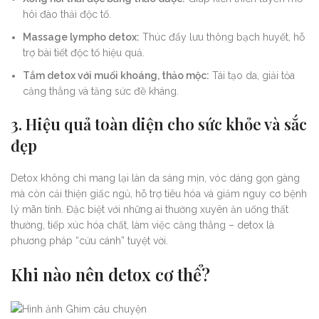
hôi đào thải độc tố.
Massage lympho detox:
Thúc đẩy lưu thông bạch huyết, hỗ
trợ bài tiết độc tố hiệu quả.
Tắm detox với muối khoáng, thảo mộc:
Tái tạo da, giải tỏa
căng thẳng và tăng sức đề kháng.
3. Hiệu quả toàn diện cho sức khỏe và sắc
đẹp
Detox không chỉ mang lại làn da sáng mịn, vóc dáng gọn gàng
mà còn cải thiện giấc ngủ, hỗ trợ tiêu hóa và giảm nguy cơ bệnh
lý mãn tính. Đặc biệt với những ai thường xuyên ăn uống thất
thường, tiếp xúc hóa chất, làm việc căng thẳng – detox là
phương pháp “cứu cánh” tuyệt vời.
Khi nào nên detox cơ thể?