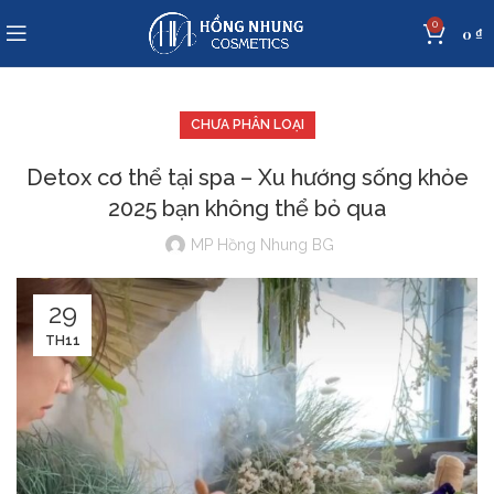
0
0
₫
CHƯA PHÂN LOẠI
Detox cơ thể tại spa – Xu hướng sống khỏe
2025 bạn không thể bỏ qua
MP Hồng Nhung BG
29
TH11