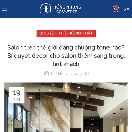
0
0
₫
,
BÍ QUYẾT
THIẾT KẾ NỘI THẤT
Salon trên thế giới đang chuộng tone nào?
Bí quyết decor cho salon thêm sang trọng,
hút khách
MP Hồng Nhung BG
19
TH2