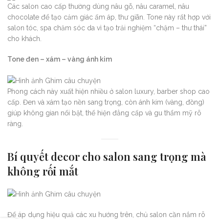
Các salon cao cấp thường dùng nâu gỗ, nâu caramel, nâu
chocolate để tạo cảm giác ấm áp, thư giãn. Tone này rất hợp với
salon tóc, spa chăm sóc da vì tạo trải nghiệm “chậm – thư thái”
cho khách.
Tone đen – xám – vàng ánh kim
Phong cách này xuất hiện nhiều ở salon luxury, barber shop cao
cấp. Đen và xám tạo nền sang trọng, còn ánh kim (vàng, đồng)
giúp không gian nổi bật, thể hiện đẳng cấp và gu thẩm mỹ rõ
ràng.
Bí quyết decor cho salon sang trọng mà
không rối mắt
Để áp dụng hiệu quả các xu hướng trên, chủ salon cần nắm rõ