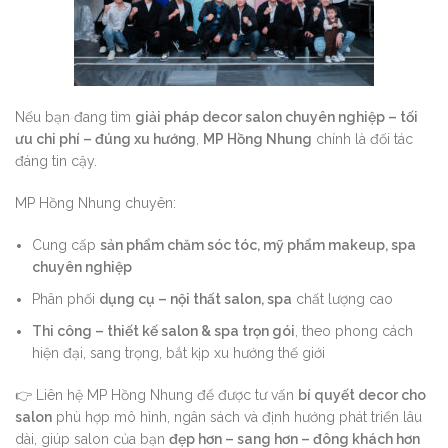
Nếu bạn đang tìm
giải pháp decor salon chuyên nghiệp – tối
ưu chi phí – đúng xu hướng
,
MP Hồng Nhung
chính là đối tác
đáng tin cậy.
MP Hồng Nhung chuyên:
Cung cấp
sản phẩm chăm sóc tóc, mỹ phẩm makeup, spa
chuyên nghiệp
Phân phối
dụng cụ – nội thất salon, spa
chất lượng cao
Thi công – thiết kế salon & spa trọn gói
, theo phong cách
hiện đại, sang trọng, bắt kịp xu hướng thế giới
👉 Liên hệ MP Hồng Nhung để được tư vấn
bí quyết decor cho
salon
phù hợp mô hình, ngân sách và định hướng phát triển lâu
dài, giúp salon của bạn
đẹp hơn – sang hơn – đông khách hơn