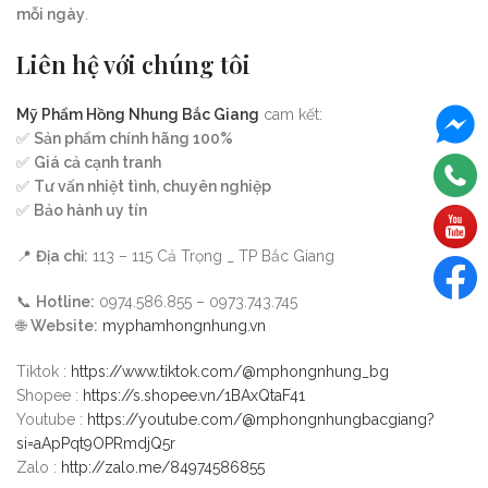
mỗi ngày
.
Liên hệ với chúng tôi
Mỹ Phẩm Hồng Nhung Bắc Giang
cam kết:
✅
Sản phẩm chính hãng 100%
✅
Giá cả cạnh tranh
✅
Tư vấn nhiệt tình, chuyên nghiệp
✅
Bảo hành uy tín
📍
Địa chỉ:
113 – 115 Cả Trọng _ TP Bắc Giang
📞
Hotline:
0974.586.855 – 0973.743.745
🌐
Website:
myphamhongnhung.vn
Tiktok :
https://www.tiktok.com/@mphongnhung_bg
Shopee :
https://s.shopee.vn/1BAxQtaF41
Youtube :
https://youtube.com/@mphongnhungbacgiang?
si=aApPqt9OPRmdjQ5r
Zalo :
http://zalo.me/84974586855