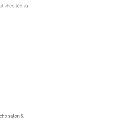
út khéo léo và
cho salon &