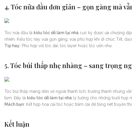
4. Tóc nửa đầu đơn giản – gọn gàng mà vẫ
Tóc nửa đầu là
kiểu tóc dễ làm tại nhà
cực kỳ được ưa chuộng dịp T
nhiên. Kiểu tóc này vừa gọn gàng, vừa phù hợp khi đi chúc Tết, dạ
Tip hay:
Phù hợp với tóc dài, tóc layer hoặc tóc uốn nhẹ.
5. Tóc búi thấp nhẹ nhàng – sang trọng n
Tóc búi thấp mang đến vẻ ngoài thanh lịch, trưởng thành nhưng vẫn
tăm. Đây là
kiểu tóc dễ làm tại nhà
lý tưởng cho những buổi họp m
Mách bạn:
Kết hợp hoa cài tóc hoặc trâm cài để tăng nét truyền th
Kết luận