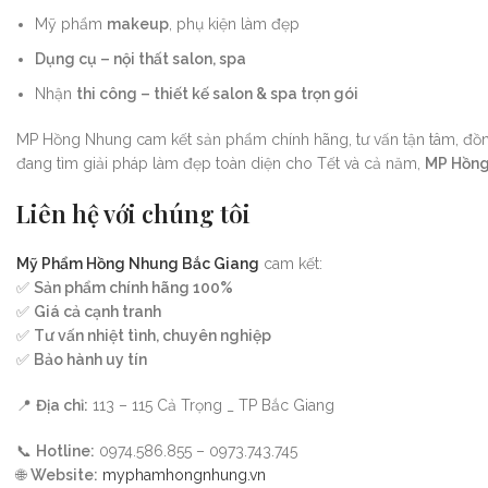
Mỹ phẩm
makeup
, phụ kiện làm đẹp
Dụng cụ – nội thất salon, spa
Nhận
thi công – thiết kế salon & spa trọn gói
MP Hồng Nhung cam kết sản phẩm chính hãng, tư vấn tận tâm, đồng
đang tìm giải pháp làm đẹp toàn diện cho Tết và cả năm,
MP Hồng 
Liên hệ với chúng tôi
Mỹ Phẩm Hồng Nhung Bắc Giang
cam kết:
✅
Sản phẩm chính hãng 100%
✅
Giá cả cạnh tranh
✅
Tư vấn nhiệt tình, chuyên nghiệp
✅
Bảo hành uy tín
📍
Địa chỉ:
113 – 115 Cả Trọng _ TP Bắc Giang
📞
Hotline:
0974.586.855 – 0973.743.745
🌐
Website:
myphamhongnhung.vn