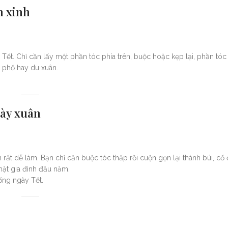
n xinh
ết. Chỉ cần lấy một phần tóc phía trên, buộc hoặc kẹp lại, phần tóc
o phố hay du xuân.
gày xuân
 rất dễ làm. Bạn chỉ cần buộc tóc thấp rồi cuộn gọn lại thành búi, cố
ặt gia đình đầu năm.
ống ngày Tết.