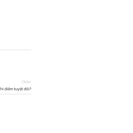
Older
i điểm tuyệt đối?