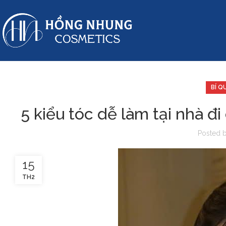
BÍ Q
5 kiểu tóc dễ làm tại nhà đ
Posted 
15
TH2