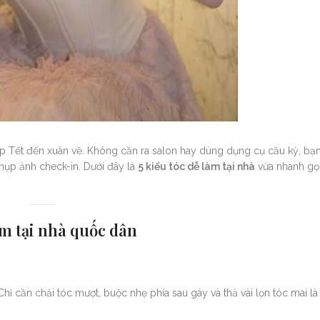
ịp Tết đến xuân về. Không cần ra salon hay dùng dụng cụ cầu kỳ, bạn
chụp ảnh check-in. Dưới đây là
5 kiểu tóc dễ làm tại nhà
vừa nhanh gọ
làm tại nhà quốc dân
Chỉ cần chải tóc mượt, buộc nhẹ phía sau gáy và thả vài lọn tóc mai l