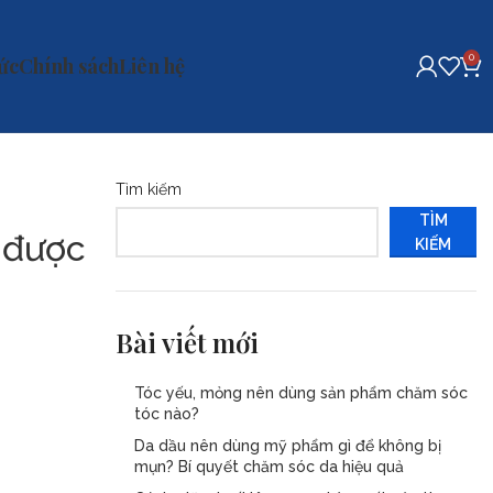
0
tức
Chính sách
Liên hệ
Tìm kiếm
TÌM
m được
KIẾM
Bài viết mới
Tóc yếu, mỏng nên dùng sản phẩm chăm sóc
tóc nào?
Da dầu nên dùng mỹ phẩm gì để không bị
mụn? Bí quyết chăm sóc da hiệu quả