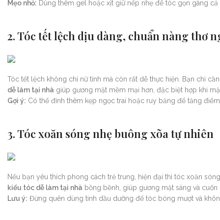
Mẹo nhỏ:
Dùng thêm gel hoặc xịt giữ nếp nhẹ để tóc gọn gàng cả 
2. Tóc tết lệch dịu dàng, chuẩn nàng thơ n
Tóc tết lệch không chỉ nữ tính mà còn rất dễ thực hiện. Bạn chỉ cầ
dễ làm tại nhà
giúp gương mặt mềm mại hơn, đặc biệt hợp khi mặc
Gợi ý:
Có thể đính thêm kẹp ngọc trai hoặc ruy băng để tăng điểm
3. Tóc xoăn sóng nhẹ buông xõa tự nhiên
Nếu bạn yêu thích phong cách trẻ trung, hiện đại thì tóc xoăn són
kiểu tóc dễ làm tại nhà
bồng bềnh, giúp gương mặt sáng và cuốn 
Lưu ý:
Đừng quên dùng tinh dầu dưỡng để tóc bóng mượt và không