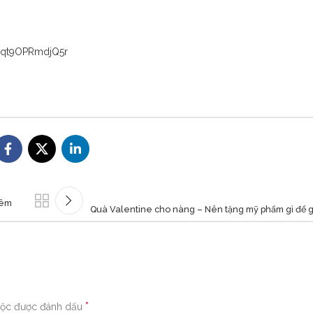
Pqt9OPRmdjQ5r
hêm
Quà Valentine cho nàng – Nên tặng mỹ phẩm gì để gh
*
uộc được đánh dấu