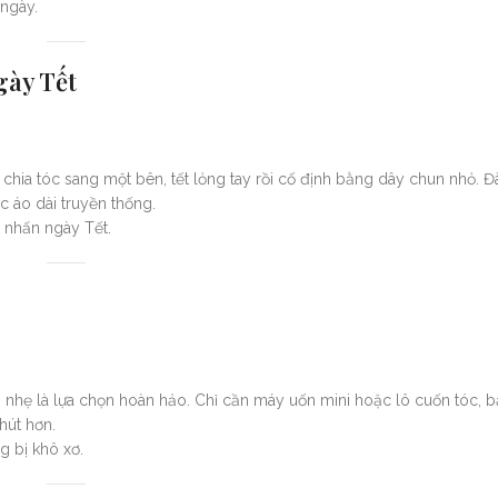
ngày.
gày Tết
n chia tóc sang một bên, tết lỏng tay rồi cố định bằng dây chun nhỏ. Đ
 áo dài truyền thống.
 nhấn ngày Tết.
g nhẹ là lựa chọn hoàn hảo. Chỉ cần máy uốn mini hoặc lô cuốn tóc, 
hút hơn.
 bị khô xơ.