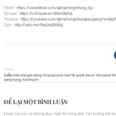
Tiktok :
https://www.tiktok.com/@mphongnhung_bg
Shopee :
https://s.shopee.vn/1BAxQtaF41
Youtube :
https://youtube.com/@mphongnhungbacgiang?si=aAp
Zalo :
http://zalo.me/84974586855
Newer
Salon trên thế giới đang chuộng tone nào? Bí quyết decor cho salon t
sang trọng, hút khách
ĐỂ LẠI MỘT BÌNH LUẬN
Email của bạn sẽ không được hiển thị công khai.
Các trường bắt b