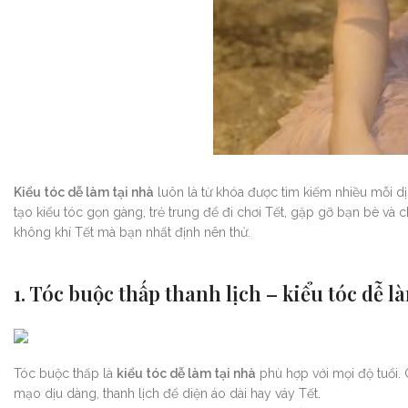
Kiểu tóc dễ làm tại nhà
luôn là từ khóa được tìm kiếm nhiều mỗi d
tạo kiểu tóc gọn gàng, trẻ trung để đi chơi Tết, gặp gỡ bạn bè và 
không khí Tết mà bạn nhất định nên thử.
1. Tóc buộc thấp thanh lịch – kiểu tóc dễ 
Tóc buộc thấp là
kiểu tóc dễ làm tại nhà
phù hợp với mọi độ tuổi. 
mạo dịu dàng, thanh lịch để diện áo dài hay váy Tết.