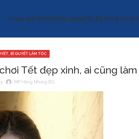
Trang chủ
Giới thiệu
Sản phẩm
Phụ kiện
Dịch vụ
Tin 
,
UYẾT
BÍ QUYẾT LÀM TÓC
i chơi Tết đẹp xinh, ai cũng là
by
MP Hồng Nhung BG