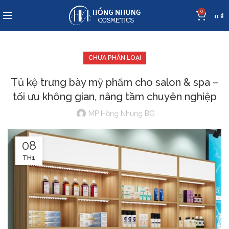
0
0
₫
CHƯA PHÂN LOẠI
Tủ kệ trưng bày mỹ phẩm cho salon & spa –
tối ưu không gian, nâng tầm chuyên nghiệp
MP Hồng Nhung BG
08
TH1