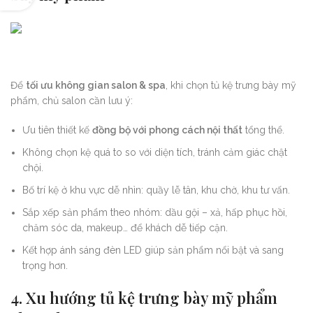
Để
tối ưu không gian salon & spa
, khi chọn tủ kệ trưng bày mỹ
phẩm, chủ salon cần lưu ý:
Ưu tiên thiết kế
đồng bộ với phong cách nội thất
tổng thể.
Không chọn kệ quá to so với diện tích, tránh cảm giác chật
chội.
Bố trí kệ ở khu vực dễ nhìn: quầy lễ tân, khu chờ, khu tư vấn.
Sắp xếp sản phẩm theo nhóm: dầu gội – xả, hấp phục hồi,
chăm sóc da, makeup… để khách dễ tiếp cận.
Kết hợp ánh sáng đèn LED giúp sản phẩm nổi bật và sang
trọng hơn.
4. Xu hướng tủ kệ trưng bày mỹ phẩm