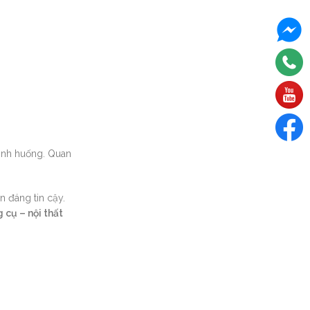
tình huống. Quan
n đáng tin cậy.
 cụ – nội thất