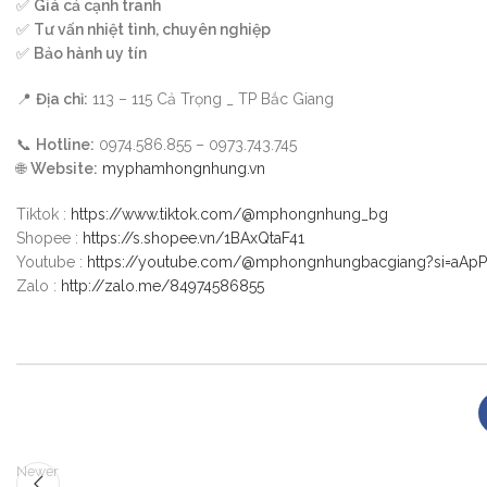
✅
Giá cả cạnh tranh
✅
Tư vấn nhiệt tình, chuyên nghiệp
✅
Bảo hành uy tín
📍
Địa chỉ:
113 – 115 Cả Trọng _ TP Bắc Giang
📞
Hotline:
0974.586.855 – 0973.743.745
🌐
Website:
myphamhongnhung.vn
Tiktok :
https://www.tiktok.com/@mphongnhung_bg
Shopee :
https://s.shopee.vn/1BAxQtaF41
Youtube :
https://youtube.com/@mphongnhungbacgiang?si=aAp
Zalo :
http://zalo.me/84974586855
Newer