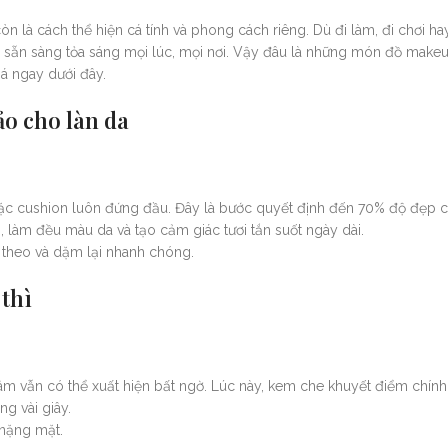
n là cách thể hiện cá tính và phong cách riêng. Dù đi làm, đi chơi hay
n sẵn sàng tỏa sáng mọi lúc, mọi nơi. Vậy đâu là những món đồ mak
á ngay dưới đây.
ảo cho làn da
ặc cushion luôn đứng đầu. Đây là bước quyết định đến 70% độ đẹp c
 làm đều màu da và tạo cảm giác tươi tắn suốt ngày dài.
g theo và dặm lại nhanh chóng.
 thì
âm vẫn có thể xuất hiện bất ngờ. Lúc này, kem che khuyết điểm chính
g vài giây.
 nặng mặt.