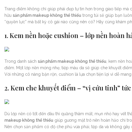
Trang điểm không chỉ giúp phái đẹp tự tin hơn trong giao tiếp mà cò
hữu
sản phẩm makeup không thể thiếu
trong túi sẽ giúp bạn luô
“quyền lực” mà bất kỳ cô gái nào cũng nên có? Hãy cùng khám ph
1. Kem nền hoặc cushion – lớp nền hoàn h
Trong danh sách
sản phẩm makeup không thể thiếu
, kem nền ho
điểm. Một lớp nền mỏng nhẹ, tiệp màu da sẽ giúp che khuyết điểm,
Với những cô nàng bận rộn, cushion là lựa chọn tiện lợi vì dễ man
2. Kem che khuyết điểm – “vị cứu tinh” tức
Dù lớp nền có tốt đến đâu thì quầng thâm mắt, mụn nhỏ hay vết th
makeup không thể thiếu
giúp gương mặt trở nên hoàn hảo chỉ tron
Nên chọn sản phẩm có độ che phủ vừa phải, tệp da và không gây