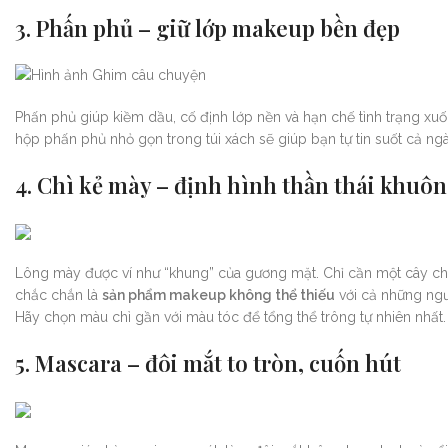
3. Phấn phủ – giữ lớp makeup bền đẹp
Phấn phủ giúp kiềm dầu, cố định lớp nền và hạn chế tình trạng xu
hộp phấn phủ nhỏ gọn trong túi xách sẽ giúp bạn tự tin suốt cả ngày
4. Chì kẻ mày – định hình thần thái khuô
Lông mày được ví như “khung” của gương mặt. Chỉ cần một cây chì
chắc chắn là
sản phẩm makeup không thể thiếu
với cả những ngườ
Hãy chọn màu chì gần với màu tóc để tổng thể trông tự nhiên nhất.
5. Mascara – đôi mắt to tròn, cuốn hút