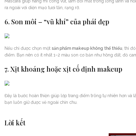
Mascara giúp hàng mi cong vút, làm đôi mắt trông long lanh và nổ
ra ngoài với diện mạo tươi tắn, rạng rỡ.
6. Son môi – “vũ khí” của phái đẹp
Nếu chỉ được chọn một
sản phẩm makeup không thể thiếu
, thì 
điểm. Bạn nên có ít nhất 1–2 màu son cơ bản như hồng đất, đỏ c
7. Xịt khoáng hoặc xịt cố định makeup
Đây là bước hoàn thiện giúp lớp trang điểm trông tự nhiên hơn và lâ
bạn luôn giữ được vẻ ngoài chỉn chu.
Lời kết