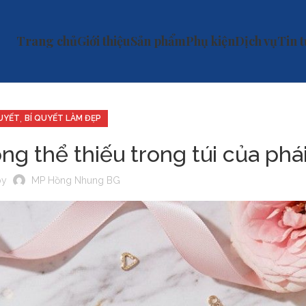
Trang chủ
Giới thiệu
Sản phẩm
Phụ kiện
Dịch vụ
Tin 
,
QUYẾT
BÍ QUYẾT LÀM ĐẸP
 thể thiếu trong túi của phá
by
MP Hồng Nhung BG