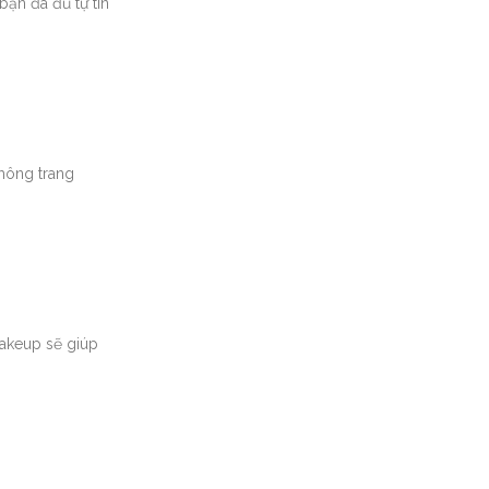
ạn đã đủ tự tin
không trang
makeup sẽ giúp