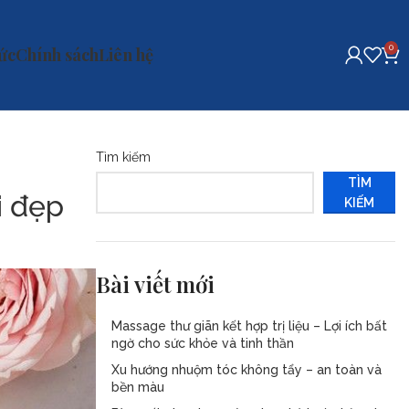
0
tức
Chính sách
Liên hệ
Tìm kiếm
TÌM
i đẹp
KIẾM
Bài viết mới
Massage thư giãn kết hợp trị liệu – Lợi ích bất
ngờ cho sức khỏe và tinh thần
Xu hướng nhuộm tóc không tẩy – an toàn và
bền màu