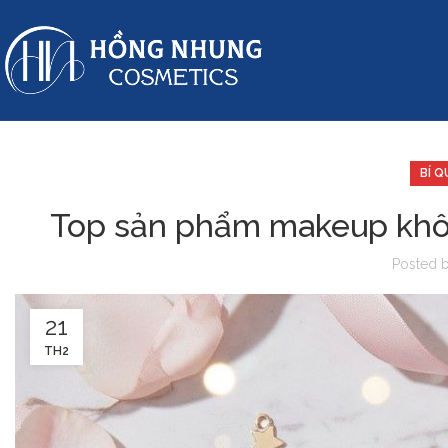
BÍ 
Top sản phẩm makeup không
Posted 
21
TH2