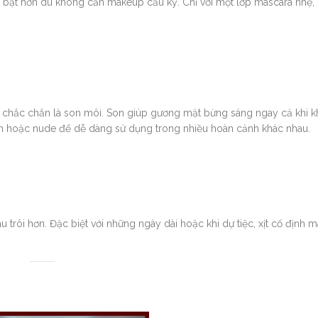
i bật hơn dù không cần makeup cầu kỳ. Chỉ với một lớp mascara nhẹ, b
đó chắc chắn là son môi. Son giúp gương mặt bừng sáng ngay cả khi 
am hoặc nude để dễ dàng sử dụng trong nhiều hoàn cảnh khác nhau.
u trôi hơn. Đặc biệt với những ngày dài hoặc khi dự tiệc, xịt cố định 