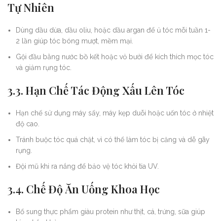
Tự Nhiên
Dùng dầu dừa, dầu oliu, hoặc dầu argan để ủ tóc mỗi tuần 1-
2 lần giúp tóc bóng mượt, mềm mại.
Gội đầu bằng nước bồ kết hoặc vỏ bưởi để kích thích mọc tóc
và giảm rụng tóc.
3.3. Hạn Chế Tác Động Xấu Lên Tóc
Hạn chế sử dụng máy sấy, máy kẹp duỗi hoặc uốn tóc ở nhiệt
độ cao.
Tránh buộc tóc quá chặt, vì có thể làm tóc bị căng và dễ gãy
rụng.
Đội mũ khi ra nắng để bảo vệ tóc khỏi tia UV.
3.4. Chế Độ Ăn Uống Khoa Học
Bổ sung thực phẩm giàu protein như thịt, cá, trứng, sữa giúp