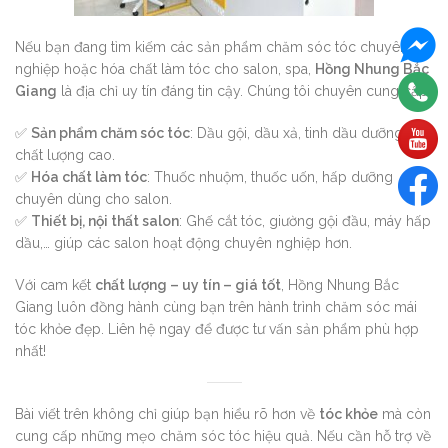
Nếu bạn đang tìm kiếm các sản phẩm chăm sóc tóc chuyên
nghiệp hoặc hóa chất làm tóc cho salon, spa,
Hồng Nhung Bắc
Giang
là địa chỉ uy tín đáng tin cậy. Chúng tôi chuyên cung cấp:
✅
Sản phẩm chăm sóc tóc
: Dầu gội, dầu xả, tinh dầu dưỡng tóc
chất lượng cao.
✅
Hóa chất làm tóc
: Thuốc nhuộm, thuốc uốn, hấp dưỡng
chuyên dùng cho salon.
✅
Thiết bị, nội thất salon
: Ghế cắt tóc, giường gội đầu, máy hấp
dầu,… giúp các salon hoạt động chuyên nghiệp hơn.
Với cam kết
chất lượng – uy tín – giá tốt
, Hồng Nhung Bắc
Giang luôn đồng hành cùng bạn trên hành trình chăm sóc mái
tóc khỏe đẹp. Liên hệ ngay để được tư vấn sản phẩm phù hợp
nhất!
Bài viết trên không chỉ giúp bạn hiểu rõ hơn về
tóc khỏe
mà còn
cung cấp những mẹo chăm sóc tóc hiệu quả. Nếu cần hỗ trợ về