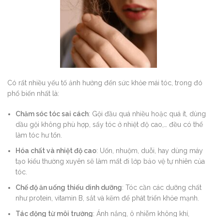
Có rất nhiều yếu tố ảnh hưởng đến sức khỏe mái tóc, trong đó
phổ biến nhất là:
Chăm sóc tóc sai cách
: Gội đầu quá nhiều hoặc quá ít, dùng
dầu gội không phù hợp, sấy tóc ở nhiệt độ cao,… đều có thể
làm tóc hư tổn.
Hóa chất và nhiệt độ cao
: Uốn, nhuộm, duỗi, hay dùng máy
tạo kiểu thường xuyên sẽ làm mất đi lớp bảo vệ tự nhiên của
tóc.
Chế độ ăn uống thiếu dinh dưỡng
: Tóc cần các dưỡng chất
như protein, vitamin B, sắt và kẽm để phát triển khỏe mạnh.
Tác động từ môi trường
: Ánh nắng, ô nhiễm không khí,