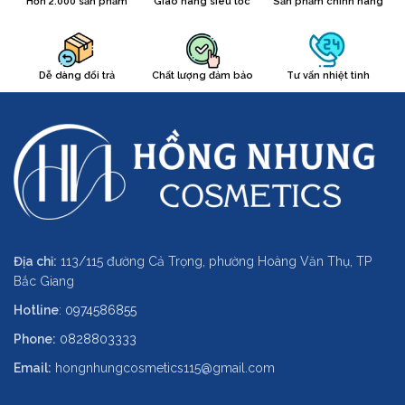
Hơn 2.000 sản phẩm
Giao hàng siêu tốc
Sản phẩm chính hãng
Dễ dàng đổi trả
Chất lượng đảm bảo
Tư vấn nhiệt tình
Địa chỉ:
113/115 đường Cả Trọng, phường Hoàng Văn Thụ, TP
Bắc Giang
Hotline
:
0974586855
Phone:
0828803333
Email:
hongnhungcosmetics115@gmail.com