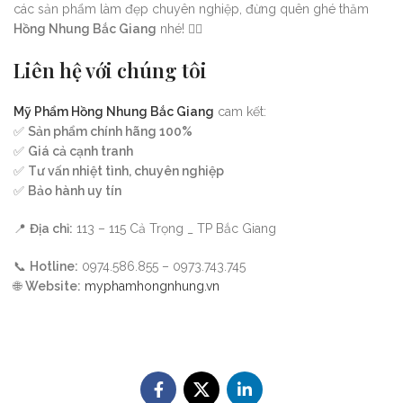
các sản phẩm làm đẹp chuyên nghiệp, đừng quên ghé thăm
Hồng Nhung Bắc Giang
nhé! 💇‍♀️
Liên hệ với chúng tôi
Mỹ Phẩm Hồng Nhung Bắc Giang
cam kết:
✅
Sản phẩm chính hãng 100%
✅
Giá cả cạnh tranh
✅
Tư vấn nhiệt tình, chuyên nghiệp
✅
Bảo hành uy tín
📍
Địa chỉ:
113 – 115 Cả Trọng _ TP Bắc Giang
📞
Hotline:
0974.586.855 – 0973.743.745
🌐
Website:
myphamhongnhung.vn