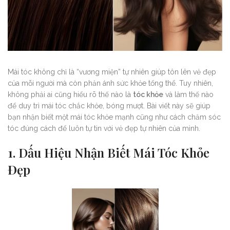
Mái tóc không chỉ là “vương miện” tự nhiên giúp tôn lên vẻ đẹp
của mỗi người mà còn phản ánh sức khỏe tổng thể. Tuy nhiên,
không phải ai cũng hiểu rõ thế nào là
tóc khỏe
và làm thế nào
để duy trì mái tóc chắc khỏe, bóng mượt. Bài viết này sẽ giúp
bạn nhận biết một mái tóc khỏe mạnh cũng như cách chăm sóc
tóc đúng cách để luôn tự tin với vẻ đẹp tự nhiên của mình.
1. Dấu Hiệu Nhận Biết Mái Tóc Khỏe
Đẹp