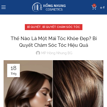
0
0
₫
,
BÍ QUYẾT
BÍ QUYẾT CHĂM SÓC TÓC
Thế Nào Là Một Mái Tóc Khỏe Đẹp? Bí
Quyết Chăm Sóc Tóc Hiệu Quả
MP Hồng Nhung BG
18
TH3