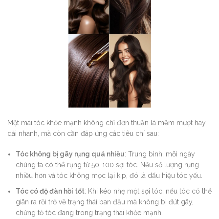
Một mái tóc khỏe mạnh không chỉ đơn thuần là mềm mượt hay
dài nhanh, mà còn cần đáp ứng các tiêu chí sau:
Tóc không bị gãy rụng quá nhiều
: Trung bình, mỗi ngày
chúng ta có thể rụng từ 50-100 sợi tóc. Nếu số lượng rụng
nhiều hơn và tóc không mọc lại kịp, đó là dấu hiệu tóc yếu.
Tóc có độ đàn hồi tốt
: Khi kéo nhẹ một sợi tóc, nếu tóc có thể
giãn ra rồi trở về trạng thái ban đầu mà không bị đứt gãy,
chứng tỏ tóc đang trong trạng thái khỏe mạnh.