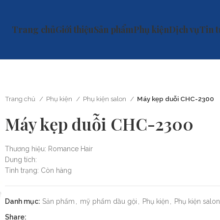
Trang chủ
Giới thiệu
Sản phẩm
Phụ kiện
Dịch vụ
Tin 
Trang chủ
Phụ kiện
Phụ kiện salon
Máy kẹp duỗi CHC-2300
Máy kẹp duỗi CHC-2300
Thương hiệu: Romance Hair
Dung tích:
Tình trạng: Còn hàng
Danh mục:
Sản phẩm
,
mỹ phẩm dầu gội
,
Phụ kiện
,
Phụ kiện salon
Share: