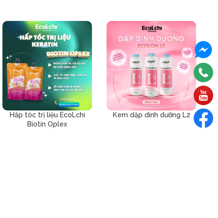
Hấp tóc trị liệu EcoLchi
Kem dập dinh dưỡng L2
Ke
Biotin Oplex