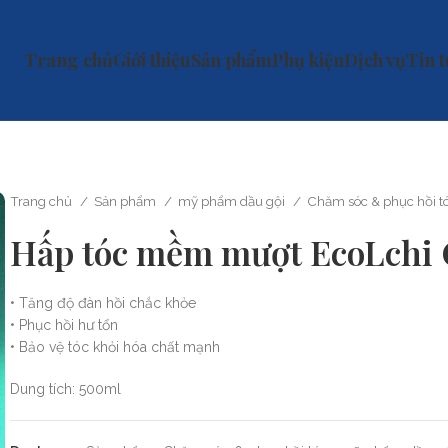
Trang chủ
Giới thiệu
Sản phẩm
Phụ kiện
Dịch vụ
Tin 
Trang chủ
Sản phẩm
mỹ phẩm dầu gội
Chăm sóc & phục hồi t
Hấp tóc mềm mượt EcoLchi 
• Tăng độ đàn hồi chắc khỏe
• Phục hồi hư tổn
• Bảo vệ tóc khỏi hóa chất mạnh
Dung tích: 500ml