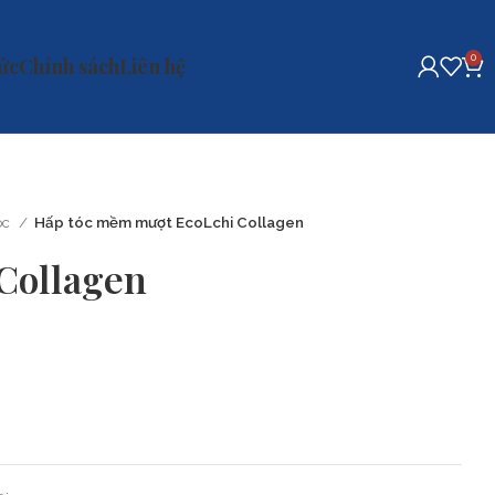
0
tức
Chính sách
Liên hệ
óc
Hấp tóc mềm mượt EcoLchi Collagen
Collagen