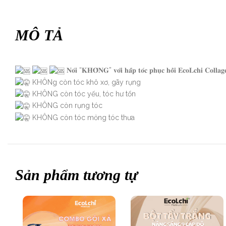
MÔ TẢ
𝐍𝐨́𝐢 “𝐊𝐇𝐎̂𝐍𝐆” 𝐯𝐨̛́𝐢 𝐡𝐚̂́𝐩 𝐭𝐨́𝐜 𝐩𝐡𝐮̣𝐜 𝐡𝐨̂̀𝐢 𝐄𝐜𝐨𝐋𝐜𝐡𝐢 𝐂𝐨𝐥𝐥𝐚𝐠
KHÔNg còn tóc khô xơ, gãy rụng
KHÔNG còn tóc yếu, tóc hư tổn
KHÔNG còn rụng tóc
KHÔNG còn tóc mỏng tóc thưa
Sản phẩm tương tự