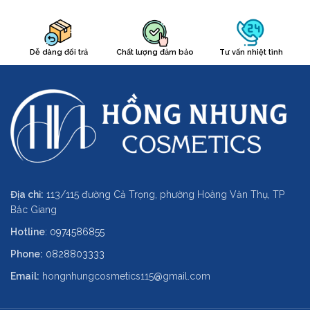
Dễ dàng đổi trả
Chất lượng đảm bảo
Tư vấn nhiệt tình
Địa chỉ:
113/115 đường Cả Trọng, phường Hoàng Văn Thụ, TP
Bắc Giang
Hotline
:
0974586855
Phone:
0828803333
Email:
hongnhungcosmetics115@gmail.com