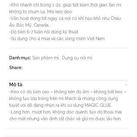
-Khô nhanh chỉ trong 1-2s, giúp tiết kiệm thời gian, fan mi
không bị chụm lại. Mối keo dẻo
-Vẫn hoạt động tốt ngay cả nơi có khí hậu khô như Châu
Âu, Bắc Mỹ, Canada,…
-Độ bền 6-7 tuần nối đúng kỹ thuật
-Sử dụng cho 4 mùa và các vùng miền Việt Nam
Danh mục:
Sản phẩm mi
,
Dụng cụ nối mi
Share:
Mô tả
-Keo có độ bền cao – không kén độ ẩm – không bết keo –
không tạo lớp trắng trên mi khách là những công dụng
tuyệt vời dễ dàng nhận ra khi sử dụng MAGIC GLUE.
-Lỏng hơn, mượt hơn, không đặc quánh, tạo độ thoải mái
cho mắt nhưng vẫn dính rắt chắc và giữ mi được lâu hơn.