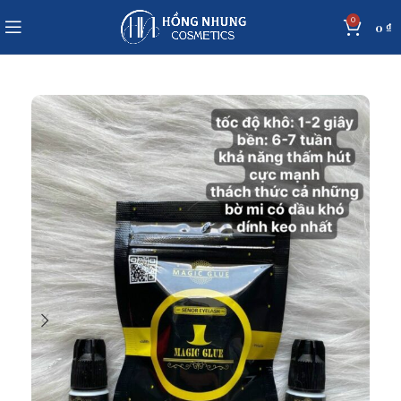
0
0
₫