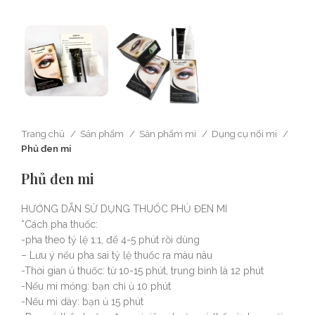
Trang chủ
Sản phẩm
Sản phẩm mi
Dụng cụ nối mi
Phủ đen mi
Phủ đen mi
HƯỚNG DẪN SỬ DỤNG THUỐC PHỦ ĐEN MI
*Cách pha thuốc:
-pha theo tỷ lệ 1:1, để 4-5 phút rồi dùng
– Lưu ý nếu pha sai tỷ lệ thuốc ra màu nâu
-Thời gian ủ thuốc: từ 10-15 phút, trung bình là 12 phút
-Nếu mi mỏng: bạn chỉ ủ 10 phút
-Nếu mi dày: bạn ủ 15 phút