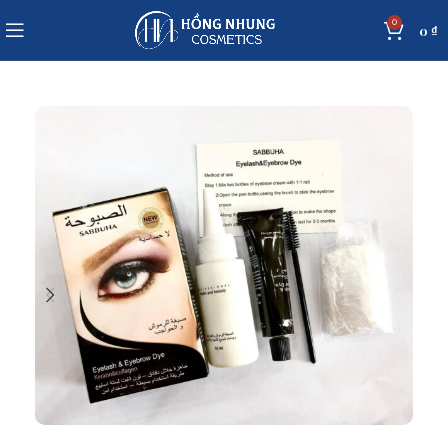
0
0
₫