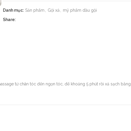
Danh mục:
Sản phẩm
,
Gội xả
,
mỹ phẩm dầu gội
Share:
massage từ chân tóc đến ngọn tóc, để khoảng 5 phút rồi xả sạch bằn