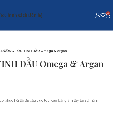
0
tức
Chính sách
Liên hệ
 DƯỠNG TÓC TINH DẦU Omega & Argan
INH DẦU Omega & Argan
úp phục hồi tối đa cấu trúc tóc, cân bằng ẩm lấy lại sự mềm