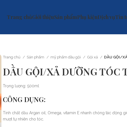
Trang chủ
Giới thiệu
Sản phẩm
Phụ kiện
Dịch vụ
Tin 
Trang chủ
Sản phẩm
mỹ phẩm dầu gội
Gội xả
DẦU GỘI/XẢ
DẦU GỘI/XẢ DƯỠNG TÓC T
Trọng lượng: 500ml
CÔNG DỤNG:
Tinh chất dầu Argan oil, Omega, vitamin E nhanh chóng tác động gi
mượt tự nhiên cho tóc.