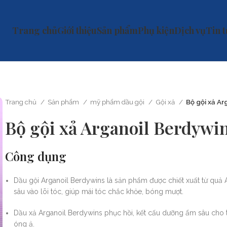
Trang chủ
Giới thiệu
Sản phẩm
Phụ kiện
Dịch vụ
Tin 
Trang chủ
Sản phẩm
mỹ phẩm dầu gội
Gội xả
Bộ gội xả A
Bộ gội xả Arganoil Berdywi
Công dụng
Dầu gội Arganoil Berdywins là sản phẩm được chiết xuất từ quả A
sâu vào lõi tóc, giúp mái tóc chắc khỏe, bóng mượt.
Dầu xả Arganoil Berdywins phục hồi, kết cấu dưỡng ẩm sâu cho t
óng ả.