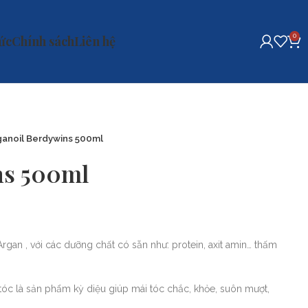
0
tức
Chính sách
Liên hệ
rganoil Berdywins 500ml
ns 500ml
rgan , với các dưỡng chất có sẵn như: protein, axit amin… thấm
óc là sản phẩm kỳ diệu giúp mái tóc chắc, khỏe, suôn mượt,