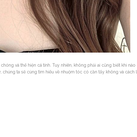
óng và thể hiện cá tính. Tuy nhiên, không phải ai cũng biết khi nào 
y, chúng ta sẽ cùng tìm hiểu về nhuộm tóc có cần tẩy không và cách