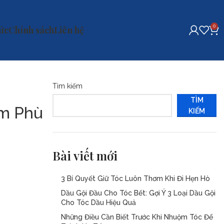
0
tức
Chính sách
Liên hệ
Tìm kiếm
TÌM
m Phù
KIẾM
Bài viết mới
3 Bí Quyết Giữ Tóc Luôn Thơm Khi Đi Hẹn Hò
Dầu Gội Đầu Cho Tóc Bết: Gợi Ý 3 Loại Dầu Gội
Cho Tóc Dầu Hiệu Quả
Những Điều Cần Biết Trước Khi Nhuộm Tóc Để