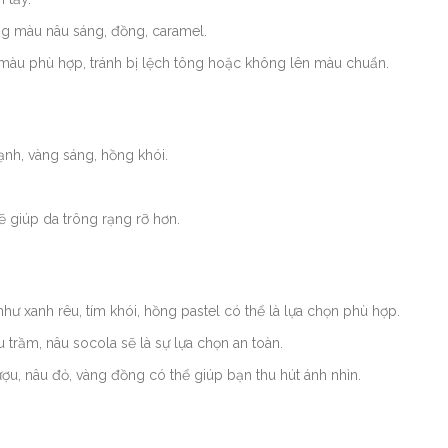
ng màu nâu sáng, đồng, caramel.
 màu phù hợp, tránh bị lệch tông hoặc không lên màu chuẩn.
ạnh, vàng sáng, hồng khói.
 giúp da trông rạng rỡ hơn.
như xanh rêu, tím khói, hồng pastel có thể là lựa chọn phù hợp.
trầm, nâu socola sẽ là sự lựa chọn an toàn.
u, nâu đỏ, vàng đồng có thể giúp bạn thu hút ánh nhìn.