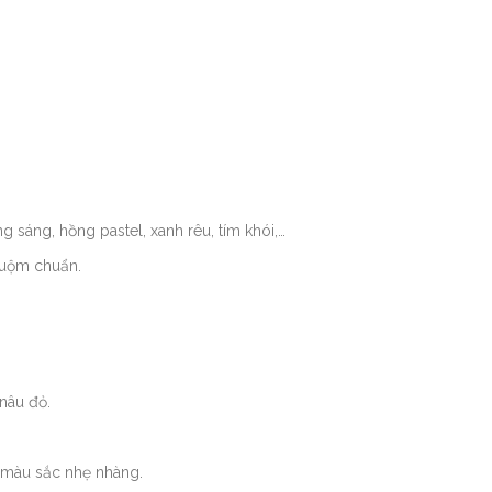
sáng, hồng pastel, xanh rêu, tím khói,…
huộm chuẩn.
nâu đỏ.
 màu sắc nhẹ nhàng.