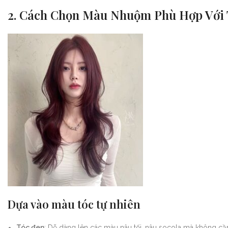
2. Cách Chọn Màu Nhuộm Phù Hợp Với
Dựa vào màu tóc tự nhiên
Tóc đen
: Dễ dàng lên các màu nâu tối, nâu socola mà không cần