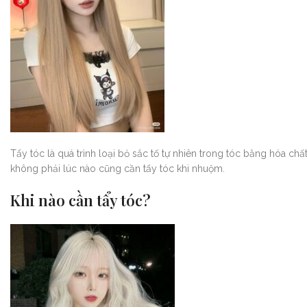
Tẩy tóc là quá trình loại bỏ sắc tố tự nhiên trong tóc bằng hóa c
không phải lúc nào cũng cần tẩy tóc khi nhuộm.
Khi nào cần tẩy tóc?