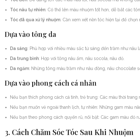
Tóc nâu tự nhiên
: Có thể lên màu nhuộm tốt hơn, dễ bắt các tô
Tóc đã qua xử lý nhuộm
: Cần xem xét nền tóc hiện tại để chọn
Dựa vào tông da
Da sáng
: Phù hợp với nhiều màu sắc từ sáng đến trầm như nâu l
Da trung bình
: Hợp với tông nâu ấm, nâu socola, nâu đỏ.
Da ngăm
: Những tông màu trầm như nâu đồng, nâu chocolate sẽ
Dựa vào phong cách cá nhân
Nếu bạn thích phong cách cá tính, trẻ trung: Các màu thời trang 
Nếu bạn muốn vẻ ngoài thanh lịch, tự nhiên: Những gam màu nâu 
Nếu bạn theo phong cách quyến rũ, nổi bật: Các gam màu đỏ rượ
3. Cách Chăm Sóc Tóc Sau Khi Nhuộm