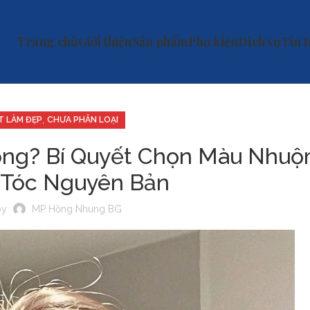
Trang chủ
Giới thiệu
Sản phẩm
Phụ kiện
Dịch vụ
Tin 
,
T LÀM ĐẸP
CHƯA PHÂN LOẠI
ng? Bí Quyết Chọn Màu Nhuộ
 Tóc Nguyên Bản
by
MP Hồng Nhung BG