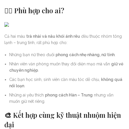
💇‍♀️
Phù hợp cho ai?
Cả hai màu
trà nhài và nâu khói ánh rêu
đều thuộc nhóm tông
lạnh – trung tính, rất phù hợp cho:
Những bạn nữ theo đuổi
phong cách nhẹ nhàng, nữ tính
.
Nhân viên văn phòng muốn thay đổi diện mạo mà vẫn
giữ vẻ
chuyên nghiệp
.
Các bạn học sinh, sinh viên cần màu tóc dễ chịu,
không quá
nổi loạn
.
Những ai yêu thích
phong cách Hàn – Trung
nhưng vẫn
muốn giữ nét riêng.
🎨
Kết hợp cùng kỹ thuật nhuộm hiện
đại