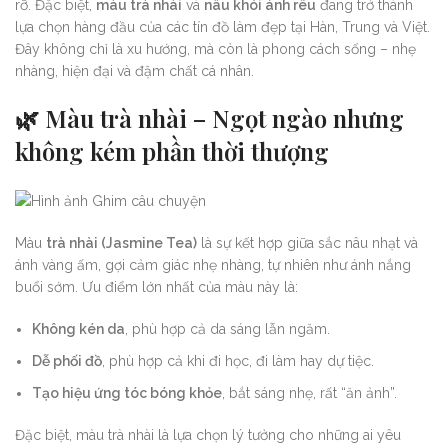
rỡ. Đặc biệt,
màu trà nhài
và
nâu khói ánh rêu
đang trở thành
lựa chọn hàng đầu của các tín đồ làm đẹp tại Hàn, Trung và Việt.
Đây không chỉ là xu hướng, mà còn là phong cách sống – nhẹ
nhàng, hiện đại và đậm chất cá nhân.
🌿
Màu trà nhài – Ngọt ngào nhưng
không kém phần thời thượng
Màu
trà nhài (Jasmine Tea)
là sự kết hợp giữa sắc nâu nhạt và
ánh vàng ấm, gợi cảm giác nhẹ nhàng, tự nhiên như ánh nắng
buổi sớm. Ưu điểm lớn nhất của màu này là:
Không kén da
, phù hợp cả da sáng lẫn ngăm.
Dễ phối đồ
, phù hợp cả khi đi học, đi làm hay dự tiệc.
Tạo hiệu ứng tóc bóng khỏe
, bắt sáng nhẹ, rất “ăn ảnh”.
Đặc biệt, màu trà nhài là lựa chọn lý tưởng cho những ai yêu