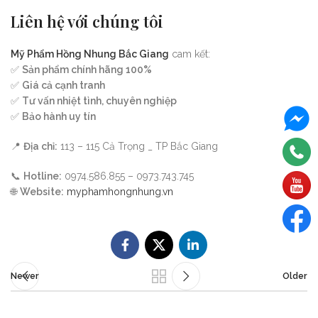
Liên hệ với chúng tôi
Mỹ Phẩm Hồng Nhung Bắc Giang
cam kết:
✅
Sản phẩm chính hãng 100%
✅
Giá cả cạnh tranh
✅
Tư vấn nhiệt tình, chuyên nghiệp
✅
Bảo hành uy tín
📍
Địa chỉ:
113 – 115 Cả Trọng _ TP Bắc Giang
📞
Hotline:
0974.586.855 – 0973.743.745
🌐
Website:
myphamhongnhung.vn
Newer
Older