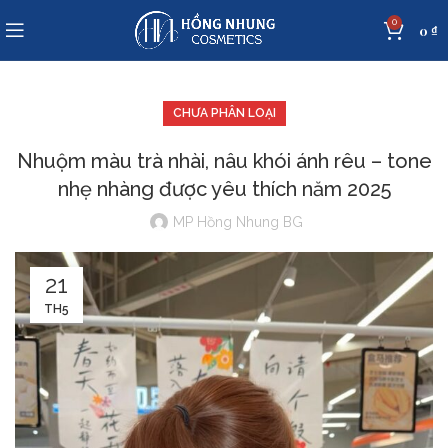
0
0
₫
CHƯA PHÂN LOẠI
Nhuộm màu trà nhài, nâu khói ánh rêu – tone
nhẹ nhàng được yêu thích năm 2025
MP Hồng Nhung BG
21
TH5