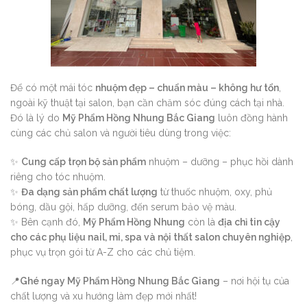
Để có một mái tóc
nhuộm đẹp – chuẩn màu – không hư tổn
,
ngoài kỹ thuật tại salon, bạn cần chăm sóc đúng cách tại nhà.
Đó là lý do
Mỹ Phẩm Hồng Nhung Bắc Giang
luôn đồng hành
cùng các chủ salon và người tiêu dùng trong việc:
✨
Cung cấp trọn bộ sản phẩm
nhuộm – dưỡng – phục hồi dành
riêng cho tóc nhuộm.
✨
Đa dạng sản phẩm chất lượng
từ thuốc nhuộm, oxy, phủ
bóng, dầu gội, hấp dưỡng, đến serum bảo vệ màu.
✨ Bên cạnh đó,
Mỹ Phẩm Hồng Nhung
còn là
địa chỉ tin cậy
cho các phụ liệu nail, mi, spa và nội thất salon chuyên nghiệp
,
phục vụ trọn gói từ A-Z cho các chủ tiệm.
📍
Ghé ngay Mỹ Phẩm Hồng Nhung Bắc Giang
– nơi hội tụ của
chất lượng và xu hướng làm đẹp mới nhất!