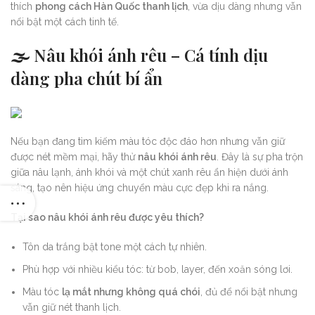
thích
phong cách Hàn Quốc thanh lịch
, vừa dịu dàng nhưng vẫn
nổi bật một cách tinh tế.
🌫️
Nâu khói ánh rêu – Cá tính dịu
dàng pha chút bí ẩn
Nếu bạn đang tìm kiếm màu tóc độc đáo hơn nhưng vẫn giữ
được nét mềm mại, hãy thử
nâu khói ánh rêu
. Đây là sự pha trộn
giữa nâu lạnh, ánh khói và một chút xanh rêu ẩn hiện dưới ánh
sáng, tạo nên hiệu ứng chuyển màu cực đẹp khi ra nắng.
Tại sao nâu khói ánh rêu được yêu thích?
Tôn da trắng bật tone một cách tự nhiên.
Phù hợp với nhiều kiểu tóc: từ bob, layer, đến xoăn sóng lơi.
Màu tóc
lạ mắt nhưng không quá chói
, đủ để nổi bật nhưng
vẫn giữ nét thanh lịch.