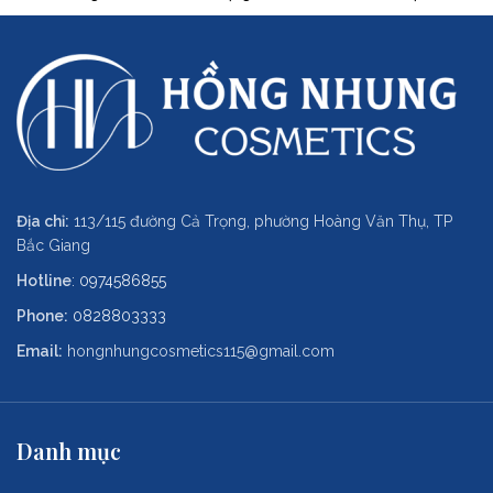
Địa chỉ:
113/115 đường Cả Trọng, phường Hoàng Văn Thụ, TP
Bắc Giang
Hotline
:
0974586855
Phone:
0828803333
Email:
hongnhungcosmetics115@gmail.com
Danh mục