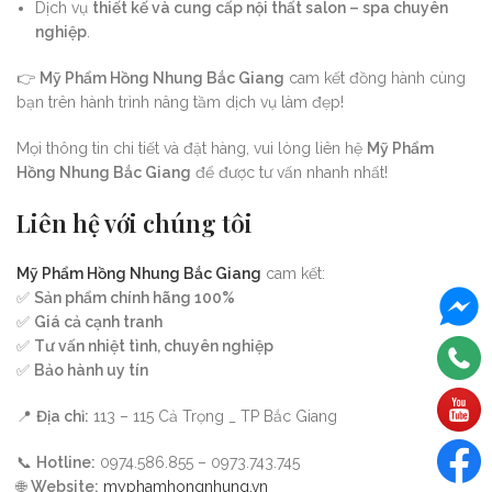
Dịch vụ
thiết kế và cung cấp nội thất salon – spa chuyên
nghiệp
.
👉
Mỹ Phẩm Hồng Nhung Bắc Giang
cam kết đồng hành cùng
bạn trên hành trình nâng tầm dịch vụ làm đẹp!
Mọi thông tin chi tiết và đặt hàng, vui lòng liên hệ
Mỹ Phẩm
Hồng Nhung Bắc Giang
để được tư vấn nhanh nhất!
Liên hệ với chúng tôi
Mỹ Phẩm Hồng Nhung Bắc Giang
cam kết:
✅
Sản phẩm chính hãng 100%
✅
Giá cả cạnh tranh
✅
Tư vấn nhiệt tình, chuyên nghiệp
✅
Bảo hành uy tín
📍
Địa chỉ:
113 – 115 Cả Trọng _ TP Bắc Giang
📞
Hotline:
0974.586.855 – 0973.743.745
🌐
Website:
myphamhongnhung.vn