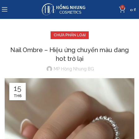
0
0
₫
CHƯA PHÂN LOẠI
Nail Ombre – Hiệu ứng chuyển màu đang
hot trở lại
MP Hồng Nhung BG
15
TH6