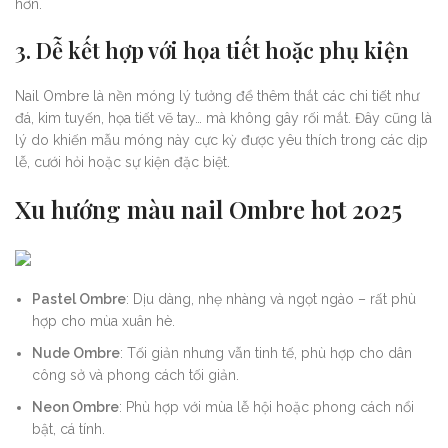
hơn.
3.
Dễ kết hợp với họa tiết hoặc phụ kiện
Nail Ombre là nền móng lý tưởng để thêm thắt các chi tiết như
đá, kim tuyến, họa tiết vẽ tay… mà không gây rối mắt. Đây cũng là
lý do khiến mẫu móng này cực kỳ được yêu thích trong các dịp
lễ, cưới hỏi hoặc sự kiện đặc biệt.
Xu hướng màu nail Ombre hot 2025
Pastel Ombre
: Dịu dàng, nhẹ nhàng và ngọt ngào – rất phù
hợp cho mùa xuân hè.
Nude Ombre
: Tối giản nhưng vẫn tinh tế, phù hợp cho dân
công sở và phong cách tối giản.
Neon Ombre
: Phù hợp với mùa lễ hội hoặc phong cách nổi
bật, cá tính.