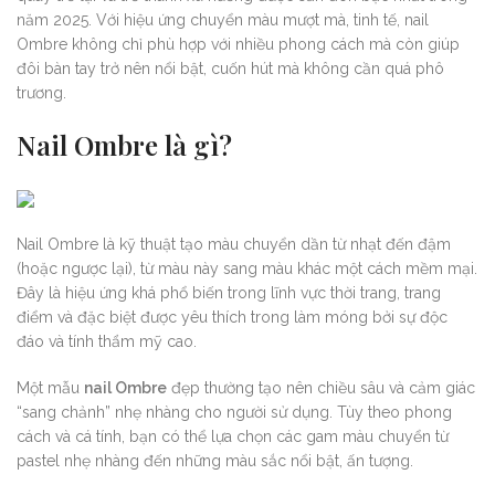
năm 2025. Với hiệu ứng chuyển màu mượt mà, tinh tế, nail
Ombre không chỉ phù hợp với nhiều phong cách mà còn giúp
đôi bàn tay trở nên nổi bật, cuốn hút mà không cần quá phô
trương.
Nail Ombre là gì?
Nail Ombre là kỹ thuật tạo màu chuyển dần từ nhạt đến đậm
(hoặc ngược lại), từ màu này sang màu khác một cách mềm mại.
Đây là hiệu ứng khá phổ biến trong lĩnh vực thời trang, trang
điểm và đặc biệt được yêu thích trong làm móng bởi sự độc
đáo và tính thẩm mỹ cao.
Một mẫu
nail Ombre
đẹp thường tạo nên chiều sâu và cảm giác
“sang chảnh” nhẹ nhàng cho người sử dụng. Tùy theo phong
cách và cá tính, bạn có thể lựa chọn các gam màu chuyển từ
pastel nhẹ nhàng đến những màu sắc nổi bật, ấn tượng.