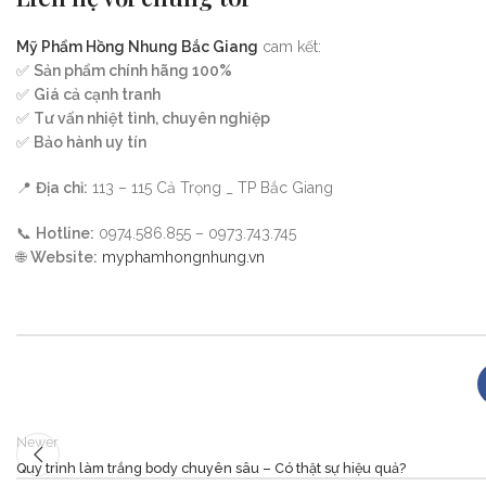
Mỹ Phẩm Hồng Nhung Bắc Giang
cam kết:
✅
Sản phẩm chính hãng 100%
✅
Giá cả cạnh tranh
✅
Tư vấn nhiệt tình, chuyên nghiệp
✅
Bảo hành uy tín
📍
Địa chỉ:
113 – 115 Cả Trọng _ TP Bắc Giang
📞
Hotline:
0974.586.855 – 0973.743.745
🌐
Website:
myphamhongnhung.vn
Newer
Quy trình làm trắng body chuyên sâu – Có thật sự hiệu quả?