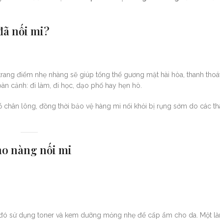
đã nối mi?
 trang điểm nhẹ nhàng sẽ giúp tổng thể gương mặt hài hòa, thanh tho
n cảnh: đi làm, đi học, dạo phố hay hẹn hò.
c lỗ chân lông, đồng thời bảo vệ hàng mi nối khỏi bị rụng sớm do các 
ho nàng nối mi
u đó sử dụng toner và kem dưỡng mỏng nhẹ để cấp ẩm cho da. Một l