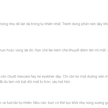
mỏng nhẹ để làn da trông tự nhiên nhất. Tránh dùng phấn nền dày k
 mụn hoặc vùng da đỏ. Hạn chế tán kem che khuyết điểm lên mí mắt –
cần chuốt mascara hay kẻ eyeliner dày. Chỉ cần kẻ một đường viền m
 đủ làm nổi bật đôi mắt to tròn, sâu hút hồn.
ẻ tươi tắn tự nhiên. Nếu cần, bạn có thể tạo khối nhẹ vùng xương 