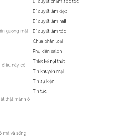
Bí quyết chăm sóc tóc
Bí quyết làm đẹp
Bí quyết làm nail
hiến gương mặt
Bí quyết làm tóc
Chưa phân loại
Phụ kiên salon
Thiết kế nội thất
 điều này có
Tin khuyến mại
Tin sự kiện
Tin tức
ắt thật mảnh ở
gò má và sống