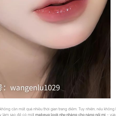
 không cần mất quá nhiều thời gian trang điểm. Tuy nhiên, nếu không 
ậy làm sao để có một
makeup look nhẹ nhàng cho nàng nối mi
– vừa 