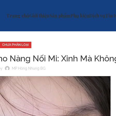
Trang chủ
Giới thiệu
Sản phẩm
Phụ kiện
Dịch vụ
Tin 
CHƯA PHÂN LOẠI
 Nàng Nối Mi: Xinh Mà Không
by
MP Hồng Nhung BG