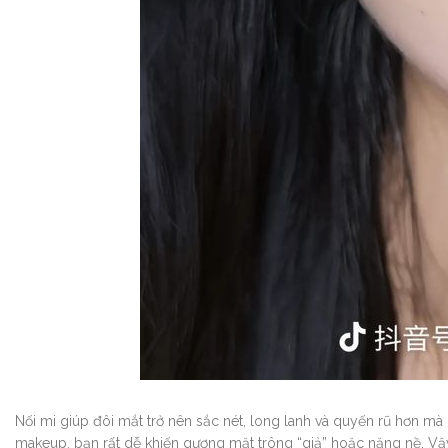
Nối mi giúp đôi mắt trở nên sắc nét, long lanh và quyến rũ hơn mà
makeup, bạn rất dễ khiến gương mặt trông “giả” hoặc nặng nề. V