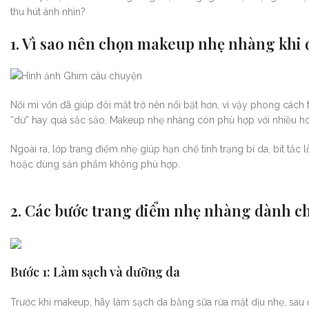
thu hút ánh nhìn?
1. Vì sao nên chọn makeup nhẹ nhàng khi 
Nối mi vốn đã giúp đôi mắt trở nên nổi bật hơn, vì vậy phong cách
“dừ” hay quá sắc sảo. Makeup nhẹ nhàng còn phù hợp với nhiều hoà
Ngoài ra, lớp trang điểm nhẹ giúp hạn chế tình trạng bí da, bít tắ
hoặc dùng sản phẩm không phù hợp.
2. Các bước trang điểm nhẹ nhàng dành c
Bước 1: Làm sạch và dưỡng da
Trước khi makeup, hãy làm sạch da bằng sữa rửa mặt dịu nhẹ, sa