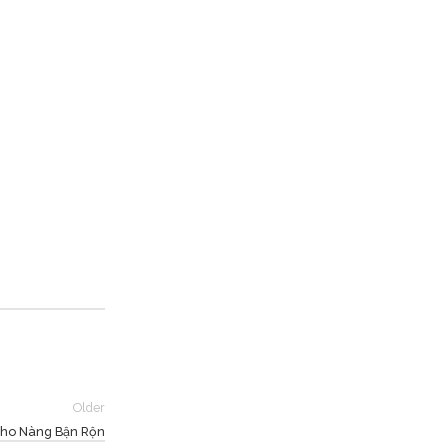
Older
Cho Nàng Bận Rộn