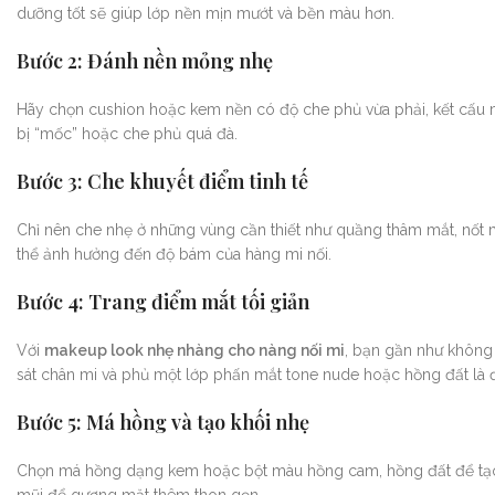
dưỡng tốt sẽ giúp lớp nền mịn mướt và bền màu hơn.
Bước 2: Đánh nền mỏng nhẹ
Hãy chọn cushion hoặc kem nền có độ che phủ vừa phải, kết cấu 
bị “mốc” hoặc che phủ quá đà.
Bước 3: Che khuyết điểm tinh tế
Chỉ nên che nhẹ ở những vùng cần thiết như quầng thâm mắt, nốt
thể ảnh hưởng đến độ bám của hàng mi nối.
Bước 4: Trang điểm mắt tối giản
Với
makeup look nhẹ nhàng cho nàng nối mi
, bạn gần như không 
sát chân mi và phủ một lớp phấn mắt tone nude hoặc hồng đất là đã
Bước 5: Má hồng và tạo khối nhẹ
Chọn má hồng dạng kem hoặc bột màu hồng cam, hồng đất để tạo v