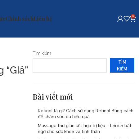
0
tức
Chính sách
Liên hệ
Tìm kiếm
TÌM
 “Giả”
KIẾM
Bài viết mới
Retinol là gì? Cách sử dụng Retinol đúng cách
để chăm sóc da hiệu quả
Massage thư giãn kết hợp trị liệu – Lợi ích bất
ngờ cho sức khỏe và tinh thần