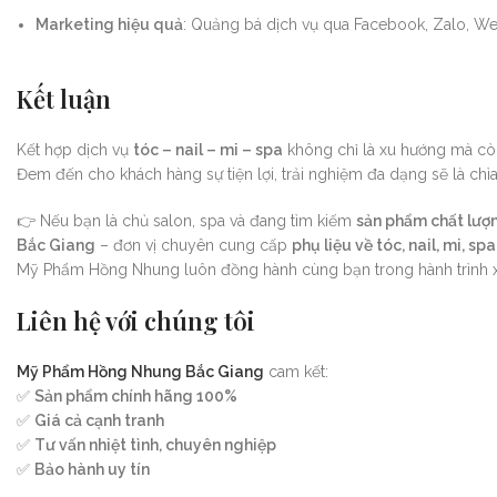
Marketing hiệu quả
: Quảng bá dịch vụ qua Facebook, Zalo, We
Kết luận
Kết hợp dịch vụ
tóc – nail – mi – spa
không chỉ là xu hướng mà còn 
Đem đến cho khách hàng sự tiện lợi, trải nghiệm đa dạng sẽ là chìa
👉 Nếu bạn là chủ salon, spa và đang tìm kiếm
sản phẩm chất lượn
Bắc Giang
– đơn vị chuyên cung cấp
phụ liệu về tóc, nail, mi, sp
Mỹ Phẩm Hồng Nhung luôn đồng hành cùng bạn trong hành trình xâ
Liên hệ với chúng tôi
Mỹ Phẩm Hồng Nhung Bắc Giang
cam kết:
✅
Sản phẩm chính hãng 100%
✅
Giá cả cạnh tranh
✅
Tư vấn nhiệt tình, chuyên nghiệp
✅
Bảo hành uy tín