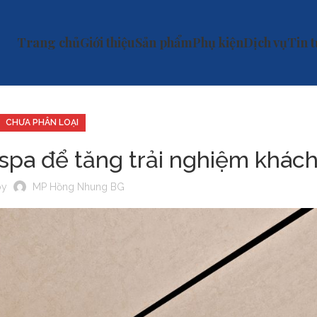
Trang chủ
Giới thiệu
Sản phẩm
Phụ kiện
Dịch vụ
Tin 
CHƯA PHÂN LOẠI
– spa để tăng trải nghiệm khác
by
MP Hồng Nhung BG