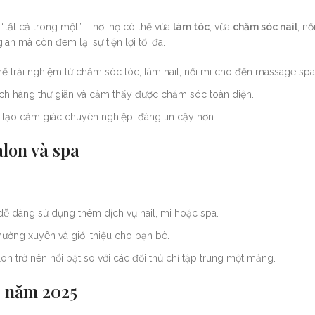
tất cả trong một” – nơi họ có thể vừa
làm tóc
, vừa
chăm sóc nail
, nố
gian mà còn đem lại sự tiện lợi tối đa.
hể trải nghiệm từ chăm sóc tóc, làm nail, nối mi cho đến massage spa
ách hàng thư giãn và cảm thấy được chăm sóc toàn diện.
 tạo cảm giác chuyên nghiệp, đáng tin cậy hơn.
alon và spa
dễ dàng sử dụng thêm dịch vụ nail, mi hoặc spa.
thường xuyên và giới thiệu cho bạn bè.
lon trở nên nổi bật so với các đối thủ chỉ tập trung một mảng.
g năm 2025