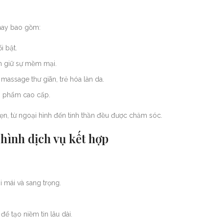
 nay bao gồm:
i bật.
ẫn giữ sự mềm mại.
, massage thư giãn, trẻ hóa làn da.
n phẩm cao cấp.
vẹn, từ ngoại hình đến tinh thần đều được chăm sóc.
 hình dịch vụ kết hợp
 mái và sang trọng.
để tạo niềm tin lâu dài.