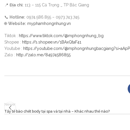
📍
Địa chỉ:
113 – 115 Cả Trọng _ TP Bắc Giang
📞
Hotline:
0974.586.855 – 0973.743.745
🌐
Website:
myphamhongnhung.vn
Tiktok :
https://www.tiktok.com/@mphongnhung_bg
Shopee :
https://s.shopee.vn/1BAxQtaF41
Youtube :
https://youtube.com/@mphongnhungbacgiang?si=aAp
Zalo :
http://zalo.me/84974586855
Newer
Tẩy tế bào chết body tại spa và tại nhà – Khác nhau thế nào?