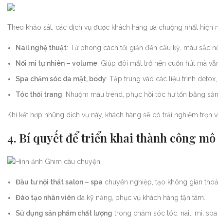
Theo khảo sát, các dịch vụ được khách hàng ưa chuộng nhất hiện
Nail nghệ thuật
: Từ phong cách tối giản đến cầu kỳ, màu sắc nổ
Nối mi tự nhiên – volume
: Giúp đôi mắt trở nên cuốn hút mà v
Spa chăm sóc da mặt, body
: Tập trung vào các liệu trình detox
Tóc thời trang
: Nhuộm màu trend, phục hồi tóc hư tổn bằng sả
Khi kết hợp những dịch vụ này, khách hàng sẽ có trải nghiệm trọn 
4. Bí quyết để triển khai thành công mô
Đầu tư nội thất salon – spa
chuyên nghiệp, tạo không gian thoải
Đào tạo nhân viên
đa kỹ năng, phục vụ khách hàng tận tâm.
Sử dụng sản phẩm chất lượng
trong chăm sóc tóc, nail, mi, spa 