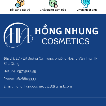
Dễ dàng đổi trả
Chất lượng đảm bảo
Tư vấn nhiệt tình
Địa chỉ:
113/115 đường Cả Trọng, phường Hoàng Văn Thụ, TP
Bắc Giang
Hotline
:
0974586855
Phone:
0828803333
Email:
hongnhungcosmetics115@gmail.com