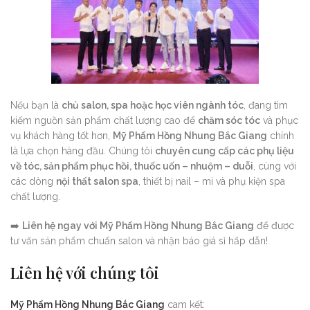
Nếu bạn là
chủ salon, spa hoặc học viên ngành tóc
, đang tìm
kiếm nguồn sản phẩm chất lượng cao để
chăm sóc tóc
và phục
vụ khách hàng tốt hơn,
Mỹ Phẩm Hồng Nhung Bắc Giang
chính
là lựa chọn hàng đầu. Chúng tôi
chuyên cung cấp các phụ liệu
về tóc, sản phẩm phục hồi, thuốc uốn – nhuộm – duỗi
, cùng với
các dòng
nội thất salon spa
, thiết bị nail – mi và phụ kiện spa
chất lượng.
➡️
Liên hệ ngay với Mỹ Phẩm Hồng Nhung Bắc Giang
để được
tư vấn sản phẩm chuẩn salon và nhận báo giá sỉ hấp dẫn!
Liên hệ với chúng tôi
Mỹ Phẩm Hồng Nhung Bắc Giang
cam kết: