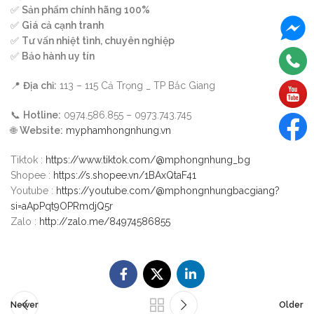
✅
Sản phẩm chính hãng 100%
✅
Giá cả cạnh tranh
✅
Tư vấn nhiệt tình, chuyên nghiệp
✅
Bảo hành uy tín
📍
Địa chỉ:
113 – 115 Cả Trọng _ TP Bắc Giang
📞
Hotline:
0974.586.855 – 0973.743.745
🌐
Website:
myphamhongnhung.vn
Tiktok :
https://www.tiktok.com/@mphongnhung_bg
Shopee :
https://s.shopee.vn/1BAxQtaF41
Youtube :
https://youtube.com/@mphongnhungbacgiang?
si=aApPqt9OPRmdjQ5r
Zalo :
http://zalo.me/84974586855
Newer
Older