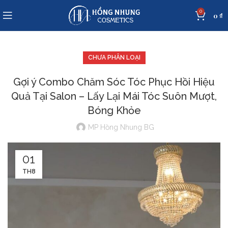
0
0
₫
CHƯA PHÂN LOẠI
Gợi ý Combo Chăm Sóc Tóc Phục Hồi Hiệu
Quả Tại Salon – Lấy Lại Mái Tóc Suôn Mượt,
Bóng Khỏe
MP Hồng Nhung BG
01
TH8