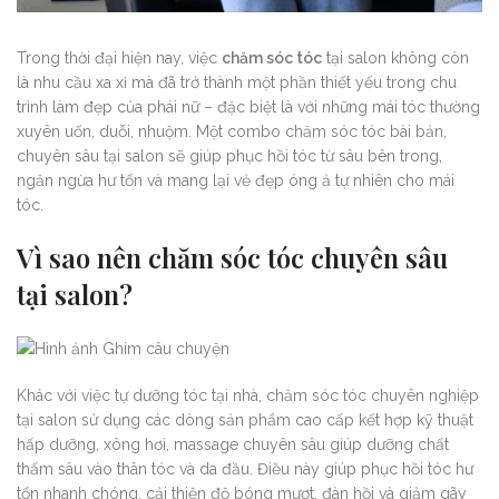
Trong thời đại hiện nay, việc
chăm sóc tóc
tại salon không còn
là nhu cầu xa xỉ mà đã trở thành một phần thiết yếu trong chu
trình làm đẹp của phái nữ – đặc biệt là với những mái tóc thường
xuyên uốn, duỗi, nhuộm. Một combo chăm sóc tóc bài bản,
chuyên sâu tại salon sẽ giúp phục hồi tóc từ sâu bên trong,
ngăn ngừa hư tổn và mang lại vẻ đẹp óng ả tự nhiên cho mái
tóc.
Vì sao nên chăm sóc tóc chuyên sâu
tại salon?
Khác với việc tự dưỡng tóc tại nhà, chăm sóc tóc chuyên nghiệp
tại salon sử dụng các dòng sản phẩm cao cấp kết hợp kỹ thuật
hấp dưỡng, xông hơi, massage chuyên sâu giúp dưỡng chất
thấm sâu vào thân tóc và da đầu. Điều này giúp phục hồi tóc hư
tổn nhanh chóng, cải thiện độ bóng mượt, đàn hồi và giảm gãy