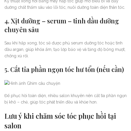
Kỹ thuật xông hơi bằng máy hấp tóc giúp mở biểu bì và đẩy
dưỡng chất thấm sâu vào lõi tóc, nuôi dưỡng toàn diện thân tóc.
4.
Xịt dưỡng – serum – tinh dầu dưỡng
chuyên sâu
Sau khi hấp xong, tóc sẽ được phủ serum dưỡng tóc hoặc tinh
dầu argan, giúp khóa ẩm, tạo lớp bảo vệ và tăng độ bóng mượt,
chống xù rối.
5.
Cắt tỉa phần ngọn tóc hư tổn (nếu cần)
Để phục hồi toàn diện, nhiều salon khuyên nên cắt tỉa phần ngọn
bị khô – chẻ, giúp tóc phát triển đều và khỏe hơn.
Lưu ý khi chăm sóc tóc phục hồi tại
salon