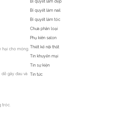
Bí quyết làm đẹp
Bí quyết làm nail
Bí quyết làm tóc
Chưa phân loại
Phụ kiên salon
Thiết kế nội thất
ây hại cho móng.
Tin khuyến mại
Tin sự kiện
ì dễ gây đau và
Tin tức
 tróc.