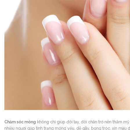
Chăm sóc móng
không chỉ giúp đôi tay, đôi chân trở nên thẩm mỹ
nhiều người gặp tình trạng móng yếu, dễ gãy, bong tróc, xỉn màu 