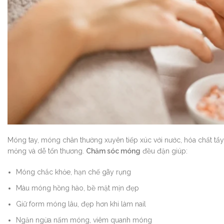
Móng tay, móng chân thường xuyên tiếp xúc với nước, hóa chất t
mỏng và dễ tổn thương.
Chăm sóc móng
đều đặn giúp:
Móng chắc khỏe, hạn chế gãy rụng
Màu móng hồng hào, bề mặt mịn đẹp
Giữ form móng lâu, đẹp hơn khi làm nail
Ngăn ngừa nấm móng, viêm quanh móng