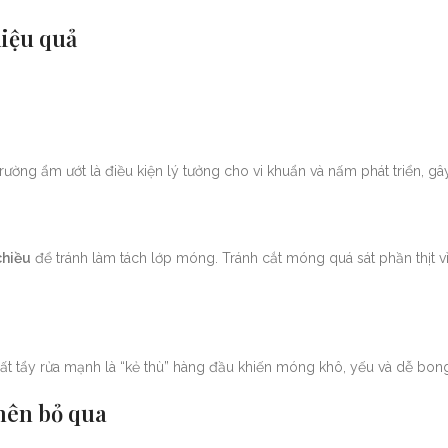
hiệu quả
rường ẩm ướt là điều kiện lý tưởng cho vi khuẩn và nấm phát triển, g
chiều
để tránh làm tách lớp móng. Tránh cắt móng quá sát phần thịt v
hất tẩy rửa mạnh là “kẻ thù” hàng đầu khiến móng khô, yếu và dễ bong
nên bỏ qua