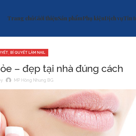
Trang chủ
Giới thiệu
Sản phẩm
Phụ kiện
Dịch vụ
Tin 
,
UYẾT
BÍ QUYẾT LÀM NAIL
e – đẹp tại nhà đúng cách
by
MP Hồng Nhung BG