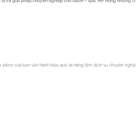
bị và giải pháp chuyên nghiệp cho salon – spa
,
MP Hồng Nhung
là
 salon của bạn vận hành hiệu quả và nâng tầm dịch vụ chuyên nghiệ