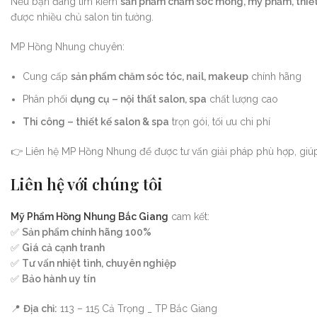
Nếu bạn đang tìm kiếm
sản phẩm chăm sóc móng, mỹ phẩm, thiết 
được nhiều chủ salon tin tưởng.
MP Hồng Nhung chuyên:
Cung cấp
sản phẩm chăm sóc tóc, nail, makeup
chính hãng
Phân phối
dụng cụ – nội thất salon, spa
chất lượng cao
Thi công – thiết kế salon & spa
trọn gói, tối ưu chi phí
👉 Liên hệ MP Hồng Nhung để được tư vấn giải pháp phù hợp, giúp
Liên hệ với chúng tôi
Mỹ Phẩm Hồng Nhung Bắc Giang
cam kết:
✅
Sản phẩm chính hãng 100%
✅
Giá cả cạnh tranh
✅
Tư vấn nhiệt tình, chuyên nghiệp
✅
Bảo hành uy tín
📍
Địa chỉ:
113 – 115 Cả Trọng _ TP Bắc Giang