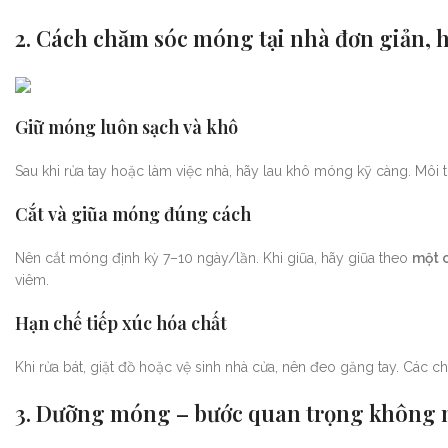
2. Cách chăm sóc móng tại nhà đơn giản, 
Giữ móng luôn sạch và khô
Sau khi rửa tay hoặc làm việc nhà, hãy lau khô móng kỹ càng. Môi t
Cắt và giũa móng đúng cách
Nên cắt móng định kỳ 7–10 ngày/lần. Khi giũa, hãy giũa theo
một 
viêm.
Hạn chế tiếp xúc hóa chất
Khi rửa bát, giặt đồ hoặc vệ sinh nhà cửa, nên đeo găng tay. Các c
3. Dưỡng móng – bước quan trọng không 