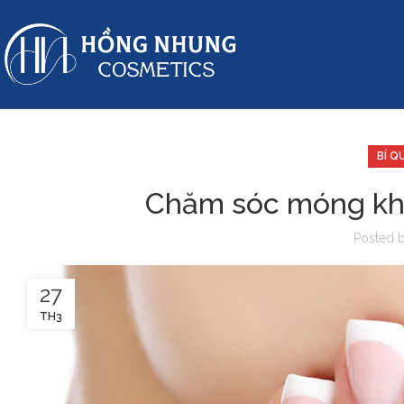
BÍ Q
Chăm sóc móng khỏ
Posted 
27
TH3