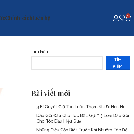
0
tức
Chính sách
Liên hệ
Tìm kiếm
TÌM
KIẾM
Bài viết mới
3 Bí Quyết Giữ Tóc Luôn Thơm Khi Đi Hẹn Hò
Dầu Gội Đầu Cho Tóc Bết: Gợi Ý 3 Loại Dầu Gội
Cho Tóc Dầu Hiệu Quả
Những Điều Cần Biết Trước Khi Nhuộm Tóc Để