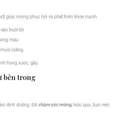
hốt giúp móng phục hồi và phát triển khỏe mạnh.
vào buổi tối
thông máu
 muối loãng
h trạng xước, gãy.
ừ bên trong
vào dinh dưỡng. Để
chăm sóc móng
hiệu quả, bạn nên: