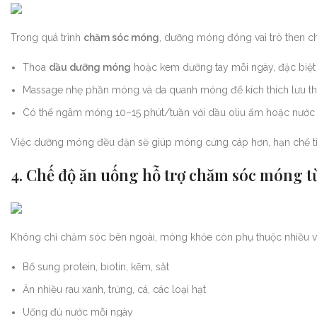
Trong quá trình
chăm sóc móng
, dưỡng móng đóng vai trò then c
Thoa
dầu dưỡng móng
hoặc kem dưỡng tay mỗi ngày, đặc biệt 
Massage nhẹ phần móng và da quanh móng để kích thích lưu 
Có thể ngâm móng 10–15 phút/tuần với dầu oliu ấm hoặc nước
Việc dưỡng móng đều đặn sẽ giúp móng cứng cáp hơn, hạn chế tìn
4. Chế độ ăn uống hỗ trợ chăm sóc móng t
Không chỉ chăm sóc bên ngoài, móng khỏe còn phụ thuộc nhiều 
Bổ sung protein, biotin, kẽm, sắt
Ăn nhiều rau xanh, trứng, cá, các loại hạt
Uống đủ nước mỗi ngày