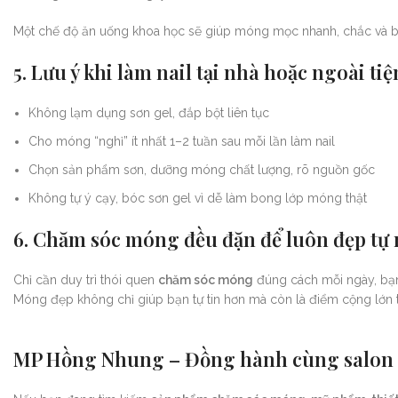
Một chế độ ăn uống khoa học sẽ giúp móng mọc nhanh, chắc và b
5. Lưu ý khi làm nail tại nhà hoặc ngoài ti
Không lạm dụng sơn gel, đắp bột liên tục
Cho móng “nghỉ” ít nhất 1–2 tuần sau mỗi lần làm nail
Chọn sản phẩm sơn, dưỡng móng chất lượng, rõ nguồn gốc
Không tự ý cạy, bóc sơn gel vì dễ làm bong lớp móng thật
6. Chăm sóc móng đều đặn để luôn đẹp tự
Chỉ cần duy trì thói quen
chăm sóc móng
đúng cách mỗi ngày, bạn
Móng đẹp không chỉ giúp bạn tự tin hơn mà còn là điểm cộng lớn t
MP Hồng Nhung – Đồng hành cùng salon 