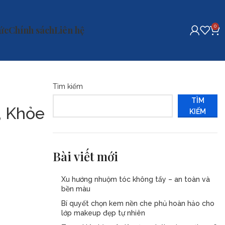
0
tức
Chính sách
Liên hệ
Tìm kiếm
TÌM
, Khỏe
KIẾM
Bài viết mới
Xu hướng nhuộm tóc không tẩy – an toàn và
bền màu
Bí quyết chọn kem nền che phủ hoàn hảo cho
lớp makeup đẹp tự nhiên