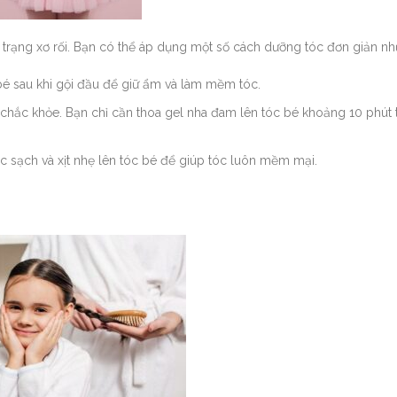
trạng xơ rối. Bạn có thể áp dụng một số cách dưỡng tóc đơn giản nh
bé sau khi gội đầu để giữ ẩm và làm mềm tóc.
hắc khỏe. Bạn chỉ cần thoa gel nha đam lên tóc bé khoảng 10 phút t
c sạch và xịt nhẹ lên tóc bé để giúp tóc luôn mềm mại.