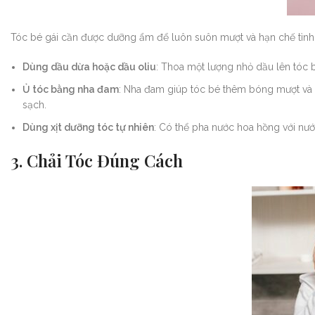
Tóc bé gái cần được dưỡng ẩm để luôn suôn mượt và hạn chế tình 
Dùng dầu dừa hoặc dầu oliu
: Thoa một lượng nhỏ dầu lên tóc 
Ủ tóc bằng nha đam
: Nha đam giúp tóc bé thêm bóng mượt và c
sạch.
Dùng xịt dưỡng tóc tự nhiên
: Có thể pha nước hoa hồng với nướ
3. Chải Tóc Đúng Cách