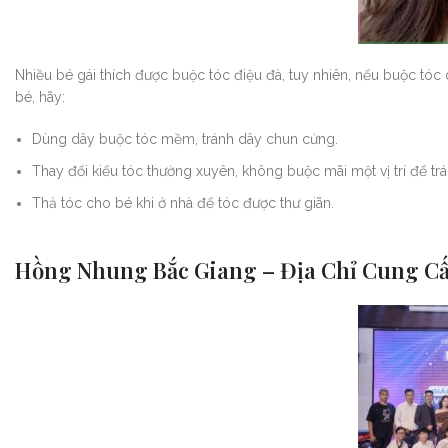
Nhiều bé gái thích được buộc tóc điệu đà, tuy nhiên, nếu buộc tóc
bé, hãy:
Dùng dây buộc tóc mềm, tránh dây chun cứng.
Thay đổi kiểu tóc thường xuyên, không buộc mãi một vị trí để trá
Thả tóc cho bé khi ở nhà để tóc được thư giãn.
Hồng Nhung Bắc Giang – Địa Chỉ Cung C