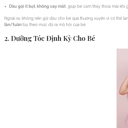
Dầu gội ít bọt, không cay mắt
, giúp bé cảm thấy thoải mái khi 
Ngoài ra, không nên gội đầu cho bé quá thường xuyên vì có thể làm 
lần/tuần
tùy theo mức độ ra mồ hôi của bé.
2. Dưỡng Tóc Định Kỳ Cho Bé