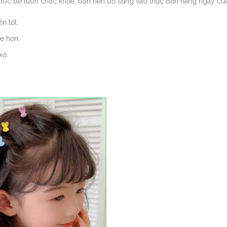
Để tóc bé luôn chắc khỏe, bạn nên bổ sung vào thực đơn hàng ngày củ
ển tốt.
e hơn.
xơ.