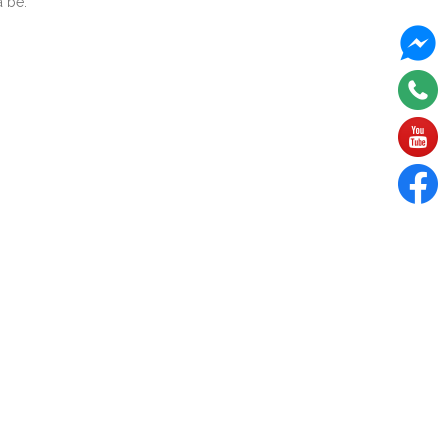
a bé: