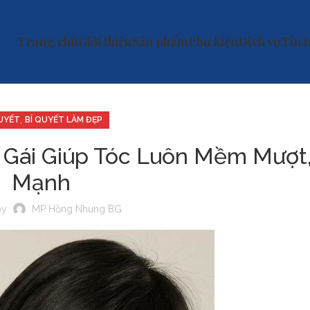
Trang chủ
Giới thiệu
Sản phẩm
Phụ kiện
Dịch vụ
Tin 
,
QUYẾT
BÍ QUYẾT LÀM ĐẸP
 Gái Giúp Tóc Luôn Mềm Mượt
Mạnh
by
MP Hồng Nhung BG