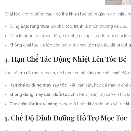
Chải tóc không đúng cách có thể khiến tóc bé bị gãy rụng nhiều hơ
Dùng
lược răng thưa
để chải tóc, tránh làm tổn thương da đầu.
Chải từ ngọn tóc trước để gỡ rối nhẹ nhàng, sau đó mới chải từ 
Không chải tóc khi tóc còn ướt vì lúc này tóc rất yếu, dễ bị đứt g
4. Hạn Chế Tác Động Nhiệt Lên Tóc Bé
Tóc trẻ em rất mỏng manh, dễ bị hư tổn nếu tiếp xúc với nhiệt độ ca
Hạn chế sử dụng máy sấy tóc
. Nếu cần sấy, hãy để máy ở chế đ
Không dùng máy uốn, duỗi tóc
cho bé vì nhiệt độ cao có thể là
Che chắn tóc khi ra nắng
bằng mũ hoặc khăn để bảo vệ tóc khỏi
5. Chế Độ Dinh Dưỡng Hỗ Trợ Mọc Tóc