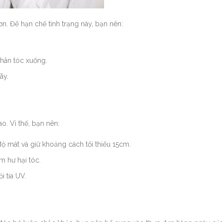
n. Để hạn chế tình trạng này, bạn nên:
chân tóc xuống.
ãy.
o. Vì thế, bạn nên:
ộ mát và giữ khoảng cách tối thiểu 15cm.
m hư hại tóc.
 tia UV.