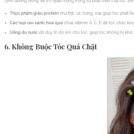
Dinh dưỡng đóng vai trò quan trọng trong sự phát triển của tóc. 
Thực phẩm giàu protein
như thịt, cá, trứng, sữa giúp tóc phát tri
Các loại rau xanh, hoa quả
chứa vitamin A, C, E để tóc chắc khỏ
Uống đủ nước
để duy trì độ ẩm cho tóc, giúp tóc không bị khô 
6. Không Buộc Tóc Quá Chặt