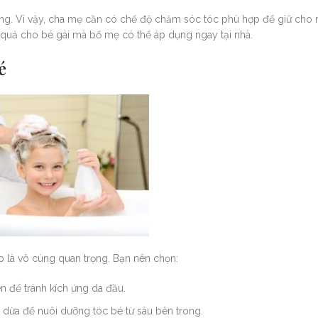
ương. Vì vậy, cha mẹ cần có chế độ chăm sóc tóc phù hợp để giữ cho 
quả cho bé gái mà bố mẹ có thể áp dụng ngay tại nhà.
é
p là vô cùng quan trọng. Bạn nên chọn:
n để tránh kích ứng da đầu.
 dừa để nuôi dưỡng tóc bé từ sâu bên trong.