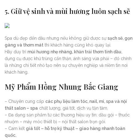
5. Giữ vệ sinh và mùi hương luôn sạch sẽ
Spa dù đẹp đến đâu nhưng nếu không giữ được sự
sạch sẽ, gọn
gàng và thơm mát
thì khách hàng cũng khó quay lại.
Hãy duy trì
mùi hương nhẹ nhàng, khăn trải thơm tinh dầu
,
dụng cụ được khử trùng cẩn thận, ánh sáng vừa phải – đó chính
là những chi tiết nhỏ tạo nên sự chuyên nghiệp và niềm tin nơi
khách hàng.
Mỹ Phẩm Hồng Nhung Bắc Giang
– Chuyên cung cấp
các phụ liệu làm tóc, nail, mi, spa và nội
thất salon – spa
chất lượng, giá tốt, dịch vụ tận tâm.
– Đa dạng sản phẩm từ các thương hiệu uy tín: dầu gội – thuốc
nhuộm – máy móc thiết bị – nội thất salon trọn gói.
– Cam kết
giá tốt – hỗ trợ kỹ thuật – giao hàng nhanh toàn
quốc.