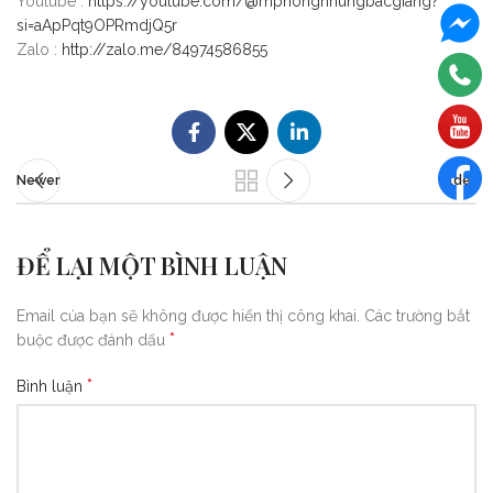
Youtube :
https://youtube.com/@mphongnhungbacgiang?
si=aApPqt9OPRmdjQ5r
Zalo :
http://zalo.me/84974586855
Newer
Older
ĐỂ LẠI MỘT BÌNH LUẬN
Email của bạn sẽ không được hiển thị công khai.
Các trường bắt
*
buộc được đánh dấu
*
Bình luận