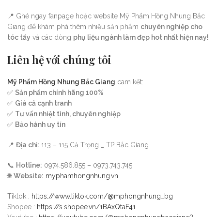
📍 Ghé ngay fanpage hoặc website Mỹ Phẩm Hồng Nhung Bắc
Giang để khám phá thêm nhiều sản phẩm
chuyên nghiệp cho
tóc tẩy
và các dòng
phụ liệu ngành làm đẹp hot nhất hiện nay!
Liên hệ với chúng tôi
Mỹ Phẩm Hồng Nhung Bắc Giang
cam kết:
✅
Sản phẩm chính hãng 100%
✅
Giá cả cạnh tranh
✅
Tư vấn nhiệt tình, chuyên nghiệp
✅
Bảo hành uy tín
📍
Địa chỉ:
113 – 115 Cả Trọng _ TP Bắc Giang
📞
Hotline:
0974.586.855 – 0973.743.745
🌐
Website:
myphamhongnhung.vn
Tiktok :
https://www.tiktok.com/@mphongnhung_bg
Shopee :
https://s.shopee.vn/1BAxQtaF41