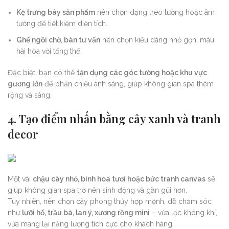
Kệ trưng bày sản phẩm
nên chọn dạng treo tường hoặc âm
tường để tiết kiệm diện tích.
Ghế ngồi chờ, bàn tư vấn
nên chọn kiểu dáng nhỏ gọn, màu
hài hòa với tổng thể.
Đặc biệt, bạn có thể
tận dụng các góc tường hoặc khu vực
gương lớn
để phản chiếu ánh sáng, giúp không gian spa thêm
rộng và sáng.
4. Tạo điểm nhấn bằng cây xanh và tranh
decor
Một vài
chậu cây nhỏ, bình hoa tươi hoặc bức tranh canvas
sẽ
giúp không gian spa trở nên sinh động và gần gũi hơn.
Tuy nhiên, nên chọn cây phong thủy hợp mệnh, dễ chăm sóc
như
lưỡi hổ, trầu bà, lan ý, xương rồng mini
– vừa lọc không khí,
vừa mang lại năng lượng tích cực cho khách hàng.