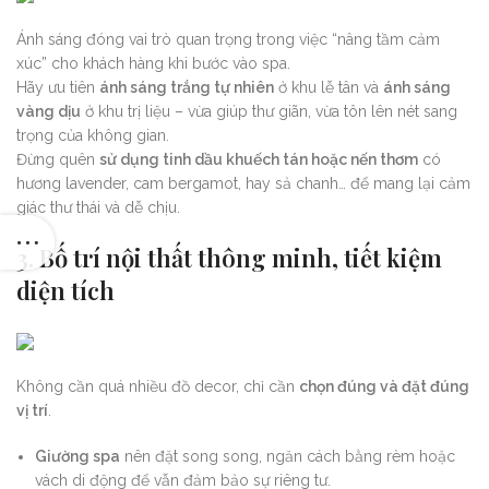
Ánh sáng đóng vai trò quan trọng trong việc “nâng tầm cảm
xúc” cho khách hàng khi bước vào spa.
Hãy ưu tiên
ánh sáng trắng tự nhiên
ở khu lễ tân và
ánh sáng
vàng dịu
ở khu trị liệu – vừa giúp thư giãn, vừa tôn lên nét sang
trọng của không gian.
Đừng quên
sử dụng tinh dầu khuếch tán hoặc nến thơm
có
hương lavender, cam bergamot, hay sả chanh… để mang lại cảm
giác thư thái và dễ chịu.
3. Bố trí nội thất thông minh, tiết kiệm
diện tích
Không cần quá nhiều đồ decor, chỉ cần
chọn đúng và đặt đúng
vị trí
.
Giường spa
nên đặt song song, ngăn cách bằng rèm hoặc
vách di động để vẫn đảm bảo sự riêng tư.