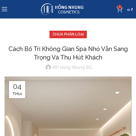
0
0
₫
CHƯA PHÂN LOẠI
Cách Bố Trí Không Gian Spa Nhỏ Vẫn Sang
Trọng Và Thu Hút Khách
MP Hồng Nhung BG
04
TH11