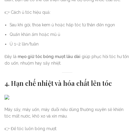
👉 Cách ủ tóc hiệu quả:
Sau khi gội, thoa kem ủ hoặc hấp tóc từ thân đến ngọn
Quấn khăn ấm hoặc mũ ủ
Ủ 1–2 lần/tuần
Đây là
mẹo giữ tóc bóng mượt lâu dài
giúp phục hồi tóc hư tổn
do uốn, nhuộm hay sấy nhiệt.
4. Hạn chế nhiệt và hóa chất lên tóc
Máy sấy, máy uốn, máy duỗi nếu dùng thường xuyên sẽ khiến
tóc mất nước, khô xơ và xỉn màu.
👉 Để tóc luôn bóng mượt: