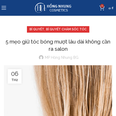
0
0
₫
,
BÍ QUYẾT
BÍ QUYẾT CHĂM SÓC TÓC
5 mẹo giữ tóc bóng mượt lâu dài không cần
ra salon
MP Hồng Nhung BG
06
TH2