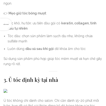
ngọn.
👉
Mẹo giữ tóc bóng mượt
:
Tóc khô, hư tổn: ưu tiên dầu gội có
keratin, collagen, tinh
dầu tự nhiên
Tóc dầu: chọn sản phẩm làm sạch dịu nhẹ, không chứa
sulfate mạnh
Luôn dùng
dầu xả sau khi gội
để khóa ẩm cho tóc
Sử dụng sản phẩm phù hợp giúp tóc mềm mượt và hạn chế gãy
rụng rõ rệt.
3. Ủ tóc định kỳ tại nhà
Ủ tóc không chỉ dành cho salon. Chỉ cần dành 15–20 phút mỗi
tuần, bạn đã có thể cải thiện đáng kể độ bóng khỏe của tóc.