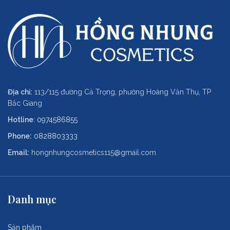
Địa chỉ:
113/115 đường Cả Trọng, phường Hoàng Văn Thụ, TP
Bắc Giang
Hotline
:
0974586855
Phone:
0828803333
Email:
hongnhungcosmetics115@gmail.com
Danh mục
Sản phẩm