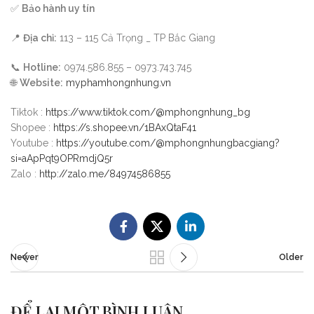
✅
Bảo hành uy tín
📍
Địa chỉ:
113 – 115 Cả Trọng _ TP Bắc Giang
📞
Hotline:
0974.586.855 – 0973.743.745
🌐
Website:
myphamhongnhung.vn
Tiktok :
https://www.tiktok.com/@mphongnhung_bg
Shopee :
https://s.shopee.vn/1BAxQtaF41
Youtube :
https://youtube.com/@mphongnhungbacgiang?
si=aApPqt9OPRmdjQ5r
Zalo :
http://zalo.me/84974586855
Newer
Older
ĐỂ LẠI MỘT BÌNH LUẬN