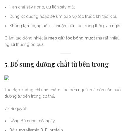
Hạn chế sấy nóng, ưu tiên sấy mát
Dùng xịt dưỡng hoặc serum bảo vệ tóc trước khi tạo kiểu
Không lạm dụng uốn – nhuộm liên tục trong thời gian ngắn
Giảm tác động nhiệt là
mẹo giữ tóc bóng mượt
mà rất nhiều
người thường bỏ qua.
5. Bổ sung dưỡng chất từ bên trong
Tóc đẹp không chỉ nhờ chăm sóc bên ngoài mà còn cần nuôi
dưỡng từ bên trong cơ thể.
👉 Bí quyết:
Uống đủ nước mỗi ngày
Bổ sung vitamin B, E, protein