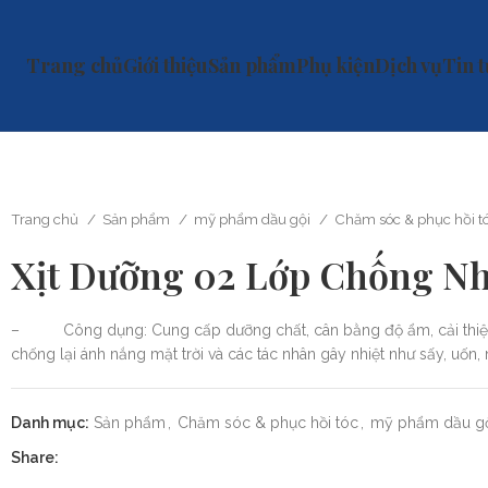
Trang chủ
Giới thiệu
Sản phẩm
Phụ kiện
Dịch vụ
Tin 
Trang chủ
Sản phẩm
mỹ phẩm dầu gội
Chăm sóc & phục hồi t
Xịt Dưỡng 02 Lớp Chống Nh
– Công dụng: Cung cấp dưỡng chất, cân bằng độ ẩm, cải thiện cấ
chống lại ánh nắng mặt trời và các tác nhân gây nhiệt như sấy, uố
Danh mục:
Sản phẩm
,
Chăm sóc & phục hồi tóc
,
mỹ phẩm dầu g
Share: