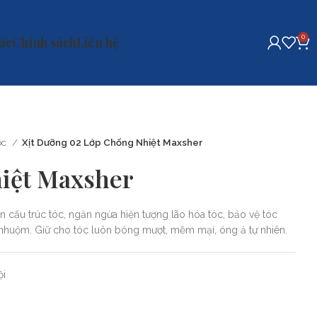
0
tức
Chính sách
Liên hệ
óc
Xịt Dưỡng 02 Lớp Chống Nhiệt Maxsher
iệt Maxsher
u trúc tóc, ngăn ngừa hiện tượng lão hóa tóc, bảo vệ tóc
n, nhuộm. Giữ cho tóc luôn bóng mượt, mềm mại, óng ả tự nhiên.
ội