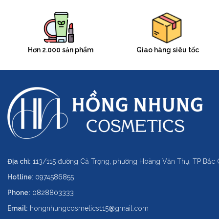
Hơn 2.000 sản phẩm
Giao hàng siêu tốc
Địa chỉ:
113/115 đường Cả Trọng, phường Hoàng Văn Thụ, TP Bắc 
Hotline
:
0974586855
Phone:
0828803333
Email:
hongnhungcosmetics115@gmail.com