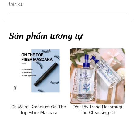
trên da
Sản phẩm tương tự
Chuốt mi Karadium On The
Dầu tẩy trang Hatomugi
D
Top Fiber Mascara
The Cleansing Oil