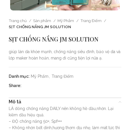
Trang chủ
Sản phẩm
Mỹ Phẩm
Trang Điểm
SỊT CHỐNG NẮNG JM SOLUTION
SỊT CHỐNG NẮNG JM SOLUTION
giúp làn da khỏe mạnh, chống nắng siêu đỉnh, bảo vệ da và
lớp maker hoàn hoản, mang đi cũng tiện lợi nữa ạ.
Danh mục:
Mỹ Phẩm
,
Trang Điểm
Share:
Mô tả
LÀ dòng chống nắng DAILY nên không hề dầu,nhờn. Lại
kiềm dầu hiệu quả.
– ĐỘ chống nắng 50+, Spf+++
– Không nhờn bết dính,hương thơm dịu nhẹ, làm mát tức thì