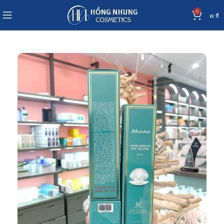
0
0
₫