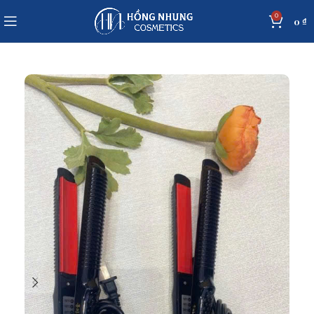
0
0
₫