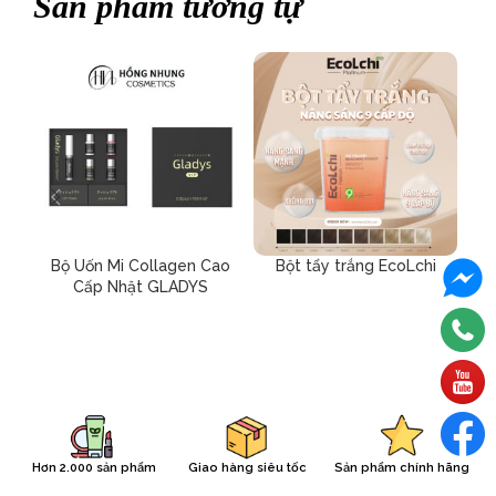
Sản phẩm tương tự
Bộ Uốn Mi Collagen Cao
Bột tẩy trắng EcoLchi
Dầu
Cấp Nhật GLADYS
Hơn 2.000 sản phẩm
Giao hàng siêu tốc
Sản phẩm chính hãng