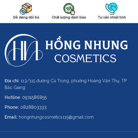
Dễ dàng đổi trả
Chất lượng đảm bảo
Tư vấn nhiệt tình
Địa chỉ:
113/115 đường Cả Trọng, phường Hoàng Văn Thụ, TP
Bắc Giang
Hotline
:
0974586855
Phone:
0828803333
Email:
hongnhungcosmetics115@gmail.com