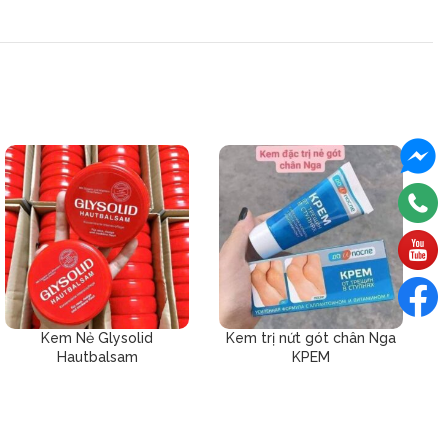
Kem Nẻ Glysolid
Kem trị nứt gót chân Nga
Hautbalsam
KPEM