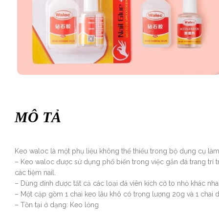
MÔ TẢ
Keo waloc là một phụ liệu không thể thiếu trong bộ dụng cụ là
– Keo waloc được sử dụng phổ biến trong việc gắn đá trang trí 
các tiệm nail.
– Dùng đính được tất cả các loại đá viên kích cỡ to nhỏ khác nhau
– Một cặp gồm 1 chai keo lâu khô có trọng lượng 20g và 1 chai 
– Tồn tại ở dạng: Keo lỏng