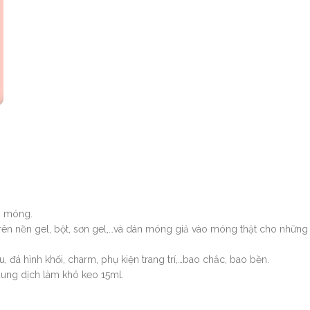
m móng.
trên nền gel, bột, sơn gel,…và dán móng giả vào móng thật cho những
, đá hình khối, charm, phụ kiện trang trí,…bao chắc, bao bền.
dung dịch làm khô keo 15ml.