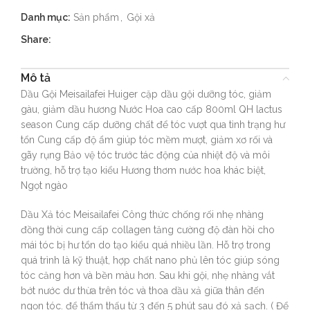
Danh mục:
Sản phẩm
,
Gội xả
Share:
Mô tả
Dầu Gội Meisailafei Huiger cặp dầu gội dưỡng tóc, giảm
gàu, giảm dầu hương Nước Hoa cao cấp 800ml QH lactus
season Cung cấp dưỡng chất để tóc vượt qua tình trạng hư
tổn Cung cấp độ ẩm giúp tóc mềm mượt, giảm xơ rối và
gãy rụng Bảo vệ tóc trước tác động của nhiệt độ và môi
trường, hỗ trợ tạo kiểu Hương thơm nước hoa khác biệt,
Ngọt ngào
Dầu Xả tóc Meisailafei Công thức chống rối nhẹ nhàng
đồng thời cung cấp collagen tăng cường độ đàn hồi cho
mái tóc bị hư tổn do tạo kiểu quá nhiều lần. Hỗ trợ trong
quá trình là kỹ thuật, hợp chất nano phủ lên tóc giúp sóng
tóc căng hơn và bền màu hơn. Sau khi gội, nhẹ nhàng vắt
bớt nước dư thừa trên tóc và thoa dầu xả giữa thân đến
ngọn tóc. để thẩm thấu từ 3 đến 5 phút sau đó xả sạch. ( Để