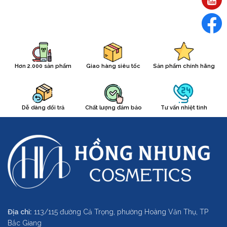
Hơn 2.000 sản phẩm
Giao hàng siêu tốc
Sản phẩm chính hãng
Dễ dàng đổi trả
Chất lượng đảm bảo
Tư vấn nhiệt tình
Địa chỉ:
113/115 đường Cả Trọng, phường Hoàng Văn Thụ, TP
Bắc Giang