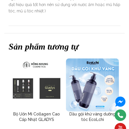
đạt hiệu quả tốt hơn nên sử dụng với nước ấm hoặc mũ hấp
tóc, mũ ủ tóc nhiệt )
Sản phẩm tương tự
Bộ Uốn Mi Collagen Cao
Dầu gội khử vàng dưỡng
G
Cấp Nhật GLADYS
tóc EcoLchi