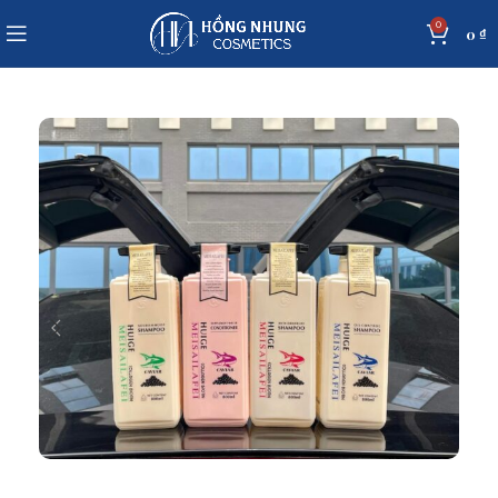
0
0
₫