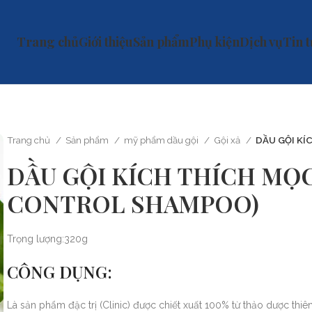
Trang chủ
Giới thiệu
Sản phẩm
Phụ kiện
Dịch vụ
Tin 
Trang chủ
Sản phẩm
mỹ phẩm dầu gội
Gội xả
DẦU GỘI K
DẦU GỘI KÍCH THÍCH MỌ
CONTROL SHAMPOO)
Trọng lượng:320g
CÔNG DỤNG:
Là sản phẩm đặc trị (Clinic) được chiết xuất 100% từ thảo dược thi