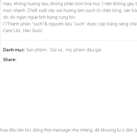
màu, không hương liệu, không phân bón hoá học..) nên không gây bất
mọc nhanh. Chiết xuất cây oải hương làm sạch lỗ chân lông, cân
do đó ngăn ngừa tình trạng rụng tóc.
(*)Thành phần “sạch”& nguyên liệu “sạch” được cấp bằng sáng ch
Care Ltd., Hàn Quốc.
Danh mục:
Sản phẩm
,
Gội xả
,
mỹ phẩm dầu gội
Share:
i thoa đều lên tóc đồng thời massage nhẹ nhàng, để khoảng từ 2 đến 3 