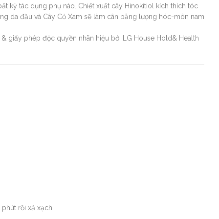
 kỳ tác dụng phụ nào. Chiết xuất cây Hinokitiol kích thích tóc
 bằng da đầu và Cây Cỏ Xam sẽ làm cân bằng lượng hóc-môn nam
ế & giấy phép độc quyền nhãn hiệu bởi LG House Hold& Health
phút rồi xả xạch.