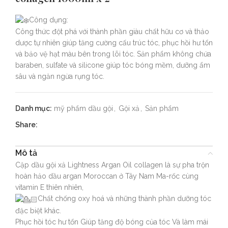
Công dụng:
Công thức đột phá với thành phần giàu chất hữu cơ và thảo
dược tự nhiên giúp tăng cường cấu trúc tóc, phục hồi hư tổn
và bảo vệ hạt màu bên trong lõi tóc. Sản phẩm không chứa
baraben, sulfate và silicone giúp tóc bóng mềm, dưỡng ẩm
sâu và ngăn ngừa rụng tóc.
Danh mục:
mỹ phẩm dầu gội
,
Gội xả
,
Sản phẩm
Share:
Mô tả
Cặp dầu gội xả Lightness Argan Oil collagen là sự pha trộn
hoàn hảo dầu argan Moroccan ở Tây Nam Ma-rốc cùng
vitamin E thiên nhiên,
Chất chống oxy hoá và những thành phần dưỡng tóc
đặc biệt khác.
Phục hồi tóc hư tổn Giúp tăng độ bóng của tóc Và làm mái