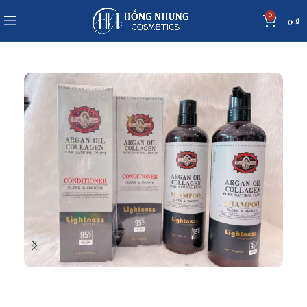
0
0
₫