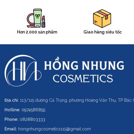
Hơn 2.000 sản phẩm
Giao hàng siêu tốc
Địa chỉ:
113/115 đường Cả Trọng, phường Hoàng Văn Thụ, TP Bắc 
Hotline
:
0974586855
Phone:
0828803333
Email:
hongnhungcosmetics115@gmail.com