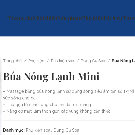
Trang chủ
Giới thiệu
Sản phẩm
Phụ kiện
Dịch vụ
Tin 
Trang chủ
Phụ kiện
Phụ kiện spa
Dụng Cụ Spa
Búa Nóng L
Búa Nóng Lạnh Mini
– Massage bằng búa nóng lạnh sử dụng sóng siêu âm tần số 1-3MHz
sức sống cho da.
– Thu gọn lỗ chân lông cho làn da mịn màng
– Nâng cơ mặt, làm thon gọn các vùng không cần thiết
Danh mục:
Phụ kiện spa
,
Dụng Cụ Spa