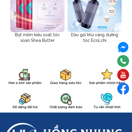
Bọt mềm kiểu soát tóc
Dầu gội khử vàng dưỡng
Dầ
xoăn Shea Butter
tóc EcoLchi
Hơn 2.000 sản phẩm
Giao hàng siêu tốc
Sản phẩm chính hãng
Dễ dàng đổi trả
Chất lượng đảm bảo
Tư vấn nhiệt tình