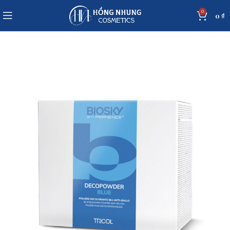
0
0
₫