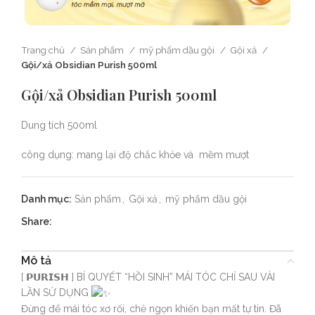
Trang chủ
Sản phẩm
mỹ phẩm dầu gội
Gội xả
Gội/xả Obsidian Purish 500ml
Gội/xả Obsidian Purish 500ml
Dung tích 500ml
công dụng: mang lại độ chắc khỏe và mềm mượt
Danh mục:
Sản phẩm
,
Gội xả
,
mỹ phẩm dầu gội
Share:
Mô tả
[ 𝗣𝗨𝗥𝗜𝗦𝗛 ] BÍ QUYẾT “HỒI SINH” MÁI TÓC CHỈ SAU VÀI
LẦN SỬ DỤNG
Đừng để mái tóc xơ rối, chẻ ngọn khiến bạn mất tự tin. Đã