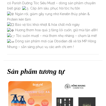
có Purish Dưỡng Tóc Siêu Mượt – dòng sản phẩm chuyên
biệt giúp:
Cấp ẩm sâu, phục hồi tóc hư tổn
Ngăn rối, giảm gãy rụng nhờ Keratin thủy phân &
Protein kén tằm
Bảo vệ tóc khỏi nhiệt & hóa chất mỗi ngày
Hương thơm hoa quả 3 tầng lôi cuốn, giữ mùi tận 48H
Tóc suôn mượt – mùi thơm nhẹ nhàng – chạm là mê!
Dòng sản phẩm mới của Obsidian đã về tới MP Hồng
Nhung – sẵn sàng phục vụ các anh chị em !
Sản phẩm tương tự