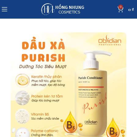
0
0
₫