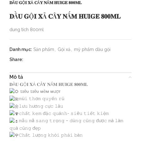
𝐃Ầ𝐔 𝐆Ộ𝐈 𝐗Ả 𝐂Â𝐘 𝐍Ấ𝐌 𝐇𝐔𝐈𝐆𝐄 𝟖𝟎𝟎𝐌𝐋
𝐃Ầ𝐔 𝐆Ộ𝐈 𝐗Ả 𝐂Â𝐘 𝐍Ấ𝐌 𝐇𝐔𝐈𝐆𝐄 𝟖𝟎𝟎𝐌𝐋
dung tích 800ml
Danh mục:
Sản phẩm
,
Gội xả
,
mỹ phẩm dầu gội
Share:
Mô tả
𝐃Ầ𝐔 𝐆Ộ𝐈 𝐗Ả 𝐂Â𝐘 𝐍Ấ𝐌 𝐇𝐔𝐈𝐆𝐄 𝟖𝟎𝟎𝐌𝐋
sɪêᴜ sɪêᴜ ᴍềᴍ ᴍượᴛ
𝚖ù𝚒 𝚝𝚑ơ𝚖 𝚚𝚞𝚢ế𝚗 𝚛ũ
𝚕ư𝚞 𝚑ươ𝚗𝚐 𝚌ự𝚌 𝚕â𝚞
𝚌𝚑ấ𝚝 𝚔𝚎𝚖 đặ𝚌 𝚚𝚞á𝚗𝚑- 𝚜𝚒ê𝚞 𝚝𝚒ế𝚝 𝚔𝚒ệ𝚖
𝚖ẫ𝚞 𝚖ã 𝚜𝚊𝚗𝚐 𝚝𝚛ọ𝚗𝚐 – 𝚍ù𝚗𝚐 𝚌ũ𝚗𝚐 đượ𝚌 𝚖à 𝚕à𝚖
𝚚𝚞à 𝚌ũ𝚗𝚐 đẹ𝚙
𝙲𝚑ấ𝚝 𝚕ượ𝚗𝚐 𝚔𝚑ỏ𝚒 𝚙𝚑ả𝚒 𝚋à𝚗