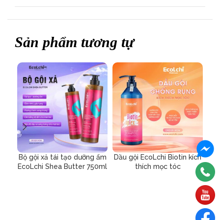
Sản phẩm tương tự
Bộ gội xả tái tạo dưỡng ẩm
Dầu gội EcoLchi Biotin kích
D
EcoLchi Shea Butter 750ml
thích mọc tóc