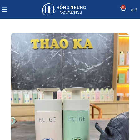
0
0
₫